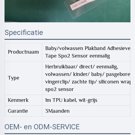
Specificatie
Baby/volwassen Plakband Adhesieve
Productnaam
Tape Spo2 Sensor eenmalig
Herbruikbaar/ direct/ eenmalig,
volwassen/ kinder/ baby/ pasgeboren
Type
vingerclip/ zachte tip/ siliconen wrap
spo2 sensor
Kenmerk
1m TPU kabel, wit-grijs
Garantie
3Maanden
OEM- en ODM-SERVICE