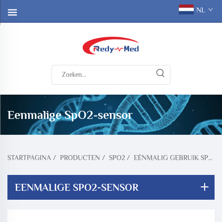
NL
Eenmalige SpO2-sensor
STARTPAGINA
/
PRODUCTEN
/
SPO2
/
EÉNMALIG GEBRUIK SPO2 SENSOR
EENMALIGE SPO2-SENSOR