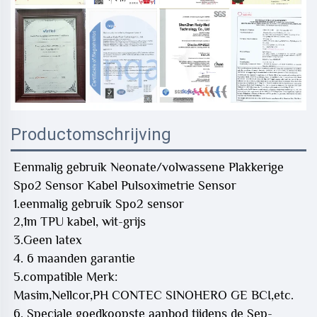
Productomschrijving
Eenmalig gebruik Neonate/volwassene Plakkerige
Spo2 Sensor Kabel Pulsoximetrie Sensor
1.eenmalig gebruik Spo2 sensor
2,1m TPU kabel, wit-grijs
3.Geen latex
4. 6 maanden garantie
5.compatible Merk:
Masim,Nellcor,PH CONTEC SINOHERO GE BCI,etc.
6. Speciale goedkoopste aanbod tijdens de Sep-