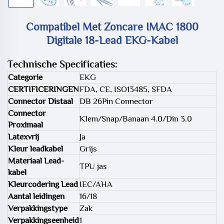
Compatibel Met Zoncare IMAC 1800
Digitale 18-Lead EKG-Kabel
Technische Specificaties:
Categorie
EKG
CERTIFICERINGEN
FDA, CE, ISO13485, SFDA
Connector Distaal
DB 26Pin Connector
Connector
Klem/Snap/Banaan 4.0/Din 3.0
Proximaal
Latexvrij
Ja
Kleur leadkabel
Grijs
Materiaal Lead-
TPU jas
kabel
Kleurcodering Lead
IEC/AHA
Aantal leidingen
16/18
Verpakkingstype
Zak
Verpakkingseenheid
1