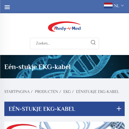
NL
Eén-stukje EKG-kabel
STARTPAGINA
/
PRODUCTEN
/
EKG
/
EÉNSTUKJE EKG-KABEL
EÉN-STUKJE EKG-KABEL