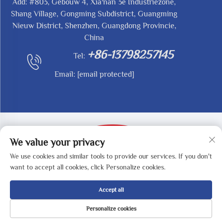
Add: #803, Gebouw 4, Xia'nan 3e Industriezone,
Shang Village, Gongming Subdistrict, Guangming
Nieuw District, Shenzhen, Guangdong Provincie,
China
+86-13798257145
Tel:
Email:
[email protected]
We value your privacy
We use cookies and similar tools to provide our services. If you don't
Copyright © 2025 by SHENZHEN REDY-MED
want to accept all cookies, click Personalize cookies.
TECHNOLOGY CO.,LTD -
Privacybeleid
Accept all
Personalize cookies
STARTPAGINA
PRODUCTEN
E-MAIL
TEL