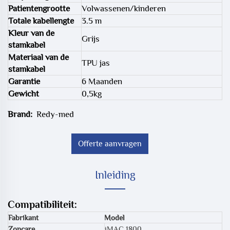
Patientengrootte
Volwassenen/kinderen
Totale kabellengte
3.5 m
Kleur van de
Grijs
stamkabel
Materiaal van de
TPU jas
stamkabel
Garantie
6 Maanden
Gewicht
0,5kg
Brand:
Redy-med
Offerte aanvragen
Inleiding
Compatibiliteit:
Fabrikant
Model
Zoncare
iMAC 1800