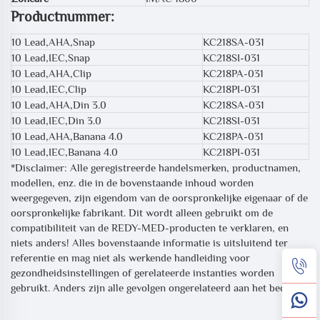
Productnummer:
10 Lead,AHA,Snap
KC218SA-031
10 Lead,IEC,Snap
KC218SI-031
10 Lead,AHA,Clip
KC218PA-031
10 Lead,IEC,Clip
KC218PI-031
10 Lead,AHA,Din 3.0
KC218SA-031
10 Lead,IEC,Din 3.0
KC218SI-031
10 Lead,AHA,Banana 4.0
KC218PA-031
10 Lead,IEC,Banana 4.0
KC218PI-031
*Disclaimer: Alle geregistreerde handelsmerken, productnamen,
modellen, enz. die in de bovenstaande inhoud worden
weergegeven, zijn eigendom van de oorspronkelijke eigenaar of de
oorspronkelijke fabrikant. Dit wordt alleen gebruikt om de
compatibiliteit van de REDY-MED-producten te verklaren, en
niets anders! Alles bovenstaande informatie is uitsluitend ter
referentie en mag niet als werkende handleiding voor
gezondheidsinstellingen of gerelateerde instanties worden
gebruikt. Anders zijn alle gevolgen ongerelateerd aan het bedrijf.