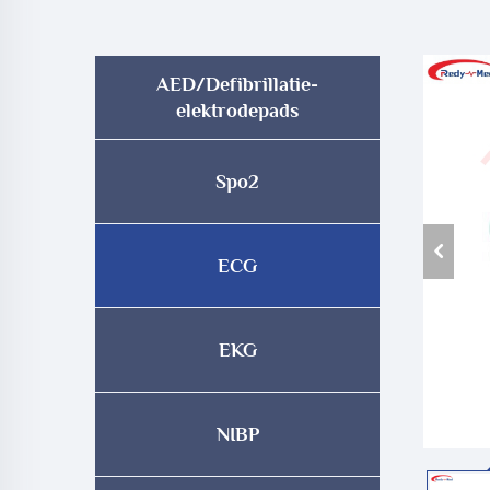
AED/Defibrillatie-
elektrodepads
Spo2
ECG
EKG
NIBP