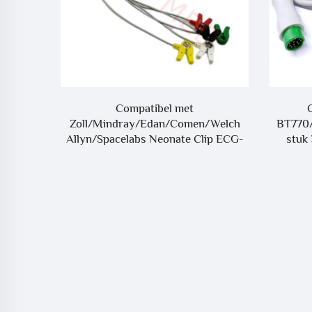
1306-03
Compatibel met
erij
Zoll/Mindray/Edan/Comen/Welch
BT770
Allyn/Spacelabs Neonate Clip ECG-
stuk 
kabel, AAMI 6-pin