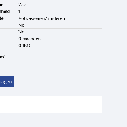
pe
Zak
nheid
1
te
Volwassenen/kinderen
No
No
0 maanden
0.1KG
med
vragen