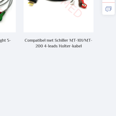
ght 5-
Compatibel met Schiller MT-101/MT-
Mindray
200 4-leads Holter-kabel
TPU-k
voo