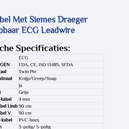
bel Met Siemes Draeger
baar ECG Leadwire
che Specificaties:
ECG
NGEN
FDA, CE, ISO 13485, SFDA
aal
Twin Pin
ximaal
Knijp/Greep/Snap
Ja
l
Grijs
-kabel
4 mm
bel Limb
90 cm
bel V
90 cm
-kabel
PVC-hoes
n
3-polig/ 5-polig