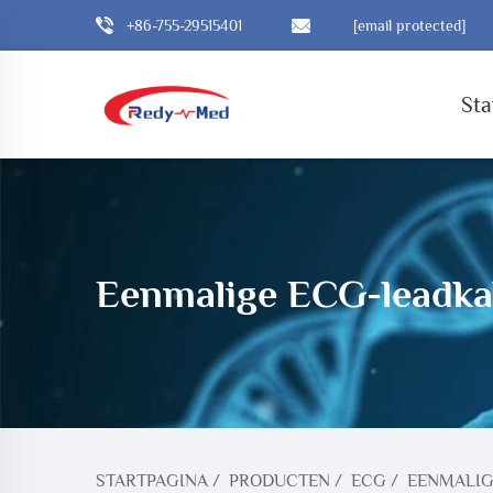
+86-755-29515401
[email protected]
Sta
Eenmalige ECG-leadka
STARTPAGINA
/
PRODUCTEN
/
ECG
/
EENMALIG