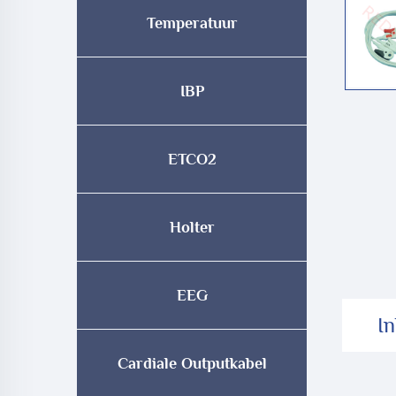
Temperatuur
IBP
ETCO2
Holter
EEG
In
Cardiale Outputkabel