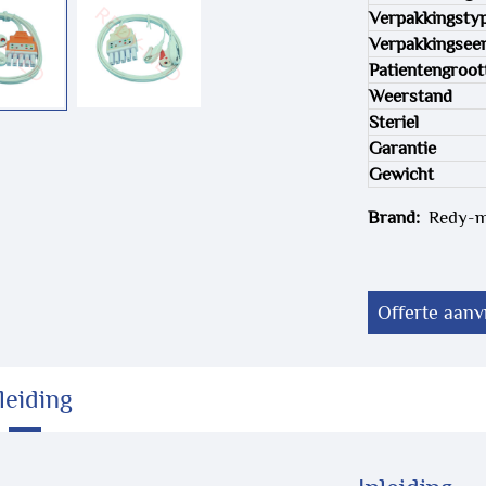
Verpakkingsty
Verpakkingsee
Patientengroot
Weerstand
Steriel
Garantie
Gewicht
Brand:
Redy-
Offerte aan
leiding