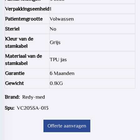
Verpakkingseenheid
1
Patientengrootte
Volwassen
Steriel
No
Kleur van de
Grijs
stamkabel
Materiaal van de
TPU jas
stamkabel
Garantie
6 Maanden
Gewicht
0.1KG
Brand:
Redy-med
Spu:
VC205SA-013
Offerte aanvragen