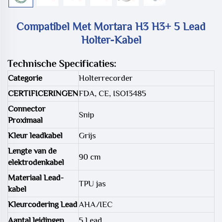
Compatibel Met Mortara H3 H3+ 5 Lead
Holter-Kabel
Technische Specificaties:
Categorie
Holterrecorder
CERTIFICERINGEN
FDA, CE, ISO13485
Connector
Snip
Proximaal
Kleur leadkabel
Grijs
Lengte van de
90 cm
elektrodenkabel
Materiaal Lead-
TPU jas
kabel
Kleurcodering Lead
AHA/IEC
Aantal leidingen
5 Lead