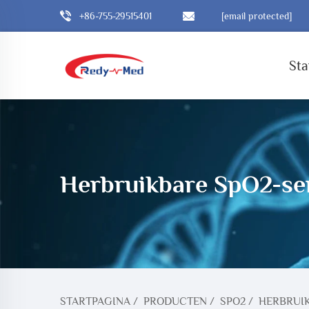
+86-755-29515401
[email protected]
Sta
Herbruikbare SpO2-se
STARTPAGINA
/
PRODUCTEN
/
SPO2
/
HERBRUI