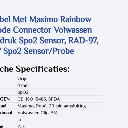
bel Met Masimo Rainbow
ode Connector Volwassen
fdruk Spo2 Sensor, RAD-97,
 7 Spo2 Sensor/Probe
che Specificaties:
Grijs
4 mm
SpO2
NGEN
CE, ISO 13485, SFDA
aal
Masimo, Rood, 20-pin aansluiting
ximaal
Volwassen Clip, 3M
Ja
pe
Zak