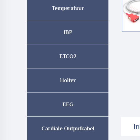
Temperatuur
IBP
ETCO2
Holter
EEG
In
Cardiale Outputkabel