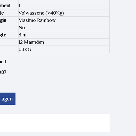
nheid
1
te
Volwassene (>40Kg)
gie
Masimo Rainbow
No
gte
3 m
12 Maanden
0.1KG
med
087
vragen