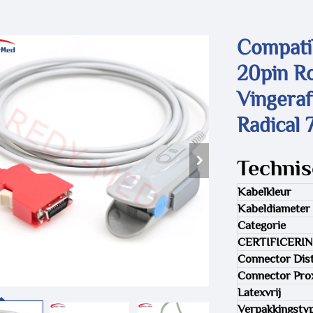
Compati
20pin R
Vingera
Radical
Technis
Kabelkleur
Kabeldiameter
Categorie
CERTIFICERI
Connector Dist
Connector Pro
Latexvrij
Verpakkingsty