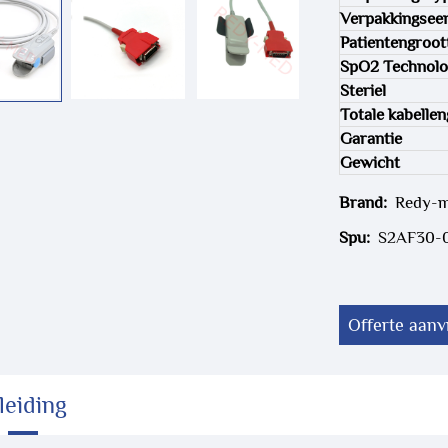
Verpakkingsee
Patientengroot
SpO2 Technolo
Steriel
Totale kabellen
Garantie
Gewicht
Brand:
Redy-
Spu:
S2AF30-
Offerte aan
leiding