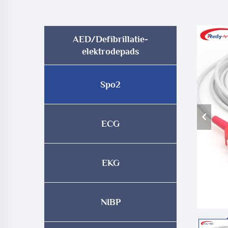
AED/Defibrillatie-
elektrodepads
Spo2
ECG
EKG
NIBP