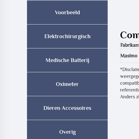
Voorbeeld
Comp
Elektrochirurgisch
Fabrikan
Masimo
Medische Batterij
*Disclai
weergege
compatib
Oximeter
referent
Anders zi
Dieren Accessoires
Overig