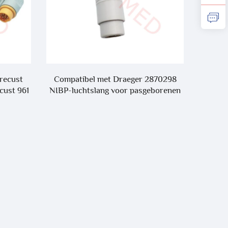
recust
Compatibel met Draeger 2870298
Volwas
ecust 961
NIBP-luchtslang voor pasgeborenen
SPO2 S
C