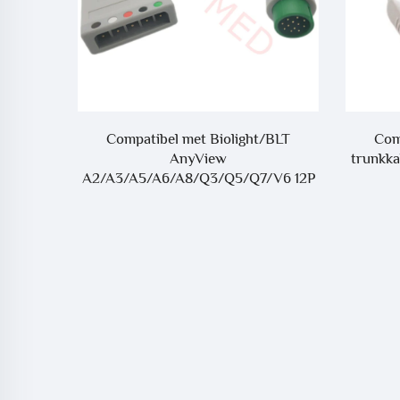
c Output
Compatibel met Biolight/BLT
Com
mpatibel
AnyView
trunkka
A2/A3/A5/A6/A8/Q3/Q5/Q7/V6 12P
naar LL-stijl ECG-trunkkabel