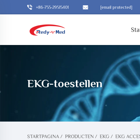
+86-755-29515401
[email protected]
Sta
EKG-toestellen
STARTPAGINA
/
PRODUCTEN
/
EKG
/
EKG ACCE