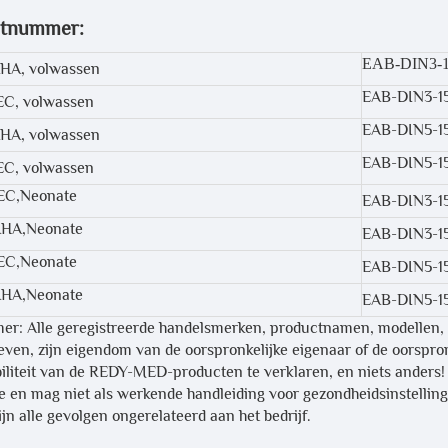
ctnummer:
EAB-DIN3-
AHA, volwassen
EAB-DIN3-1
IEC, volwassen
EAB-DIN5-1
AHA, volwassen
EAB-DIN5-1
IEC, volwassen
IEC,Neonate
EAB-DIN3-1
,AHA,Neonate
EAB-DIN3-1
IEC,Neonate
EAB-DIN5-1
 AHA,Neonate
EAB-DIN5-1
mer: Alle geregistreerde handelsmerken, productnamen, modellen,
ven, zijn eigendom van de oorspronkelijke eigenaar of de oorspronk
iliteit van de REDY-MED-producten te verklaren, en niets anders! A
ie en mag niet als werkende handleiding voor gezondheidsinstelling
jn alle gevolgen ongerelateerd aan het bedrijf.