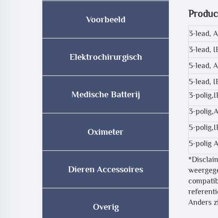
Produ
Voorbeeld
3-lead, 
3-lead, 
Elektrochirurgisch
5-lead, 
5-lead, 
Medische Batterij
3-polig,
3-polig
5-polig,
Oximeter
5-polig
*Disclai
Dieren Accessoires
weergege
compatib
referent
Anders zi
Overig