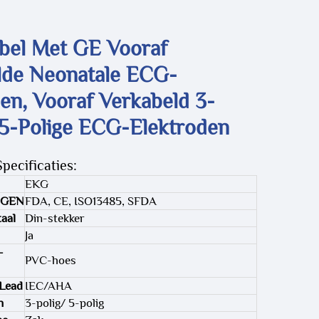
bel Met GE Vooraf
lde Neonatale ECG-
en, Vooraf Verkabeld 3-
 5-Polige ECG-Elektroden
pecificaties:
EKG
NGEN
FDA, CE, ISO13485, SFDA
aal
Din-stekker
Ja
-
PVC-hoes
 Lead
IEC/AHA
n
3-polig/ 5-polig