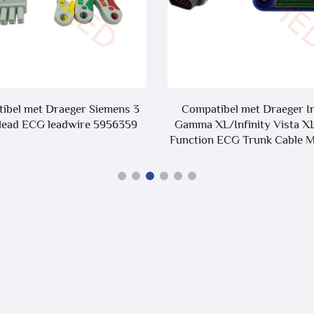
ibel met Draeger Siemens 3
Compatibel met Draeger In
 lead ECG leadwire 5956359
Gamma XL/Infinity Vista XL
Function ECG Trunk Cable