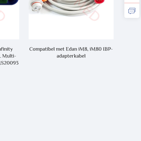
finity
Compatibel met Edan iM8, iM80 IBP-
Mindray
 Multi-
adapterkabel
TPU-k
 MS20093
voo