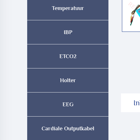
Temperatuur
IBP
ETCO2
Holter
In
EEG
Cardiale Outputkabel