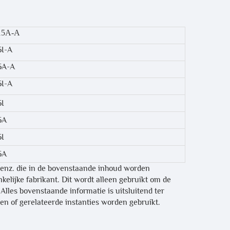
15A-A
5I-A
5A-A
5I-A
5I
5A
5I
5A
 enz. die in de bovenstaande inhoud worden
elijke fabrikant. Dit wordt alleen gebruikt om de
lles bovenstaande informatie is uitsluitend ter
en of gerelateerde instanties worden gebruikt.