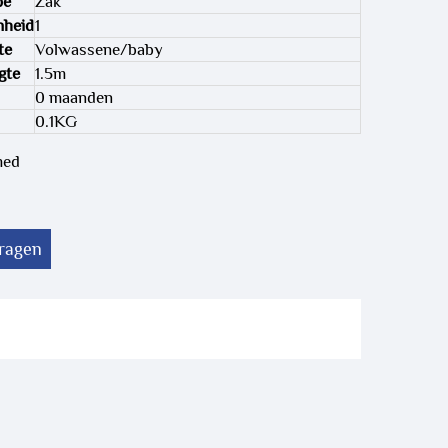
pe
Zak
nheid
1
te
Volwassene/baby
gte
1.5m
0 maanden
0.1KG
med
vragen