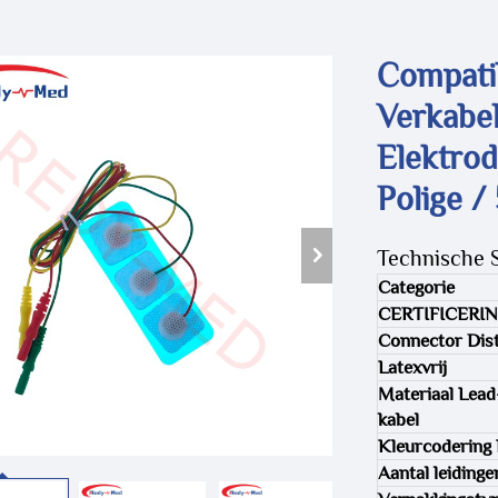
Compati
Verkabe
Elektrod
Polige /
Technische S
Categorie
CERTIFICERI
Connector Dist
Latexvrij
Materiaal Lead
kabel
Kleurcodering
Aantal leidinge