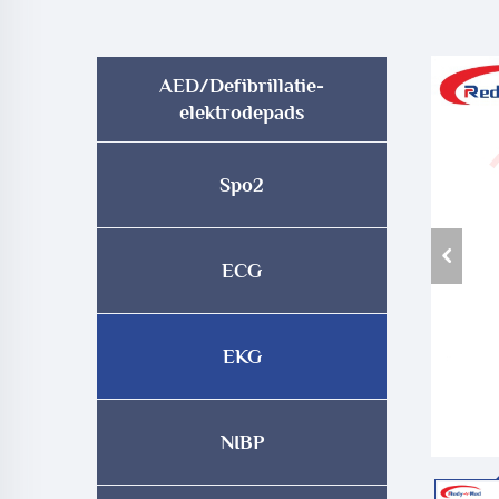
AED/Defibrillatie-
elektrodepads
Spo2
ECG
EKG
NIBP