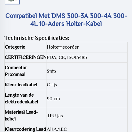
Compatibel Met DMS 300-3A 300-4A 300-
4L 10-Aders Holter-Kabel
Technische Specificaties:
Categorie
Holterrecorder
CERTIFICERINGEN
FDA, CE, ISO13485
Connector
Snip
Proximaal
Kleur leadkabel
Grijs
Lengte van de
90 cm
elektrodenkabel
Materiaal Lead-
TPU jas
kabel
Kleurcodering Lead
AHA/IEC