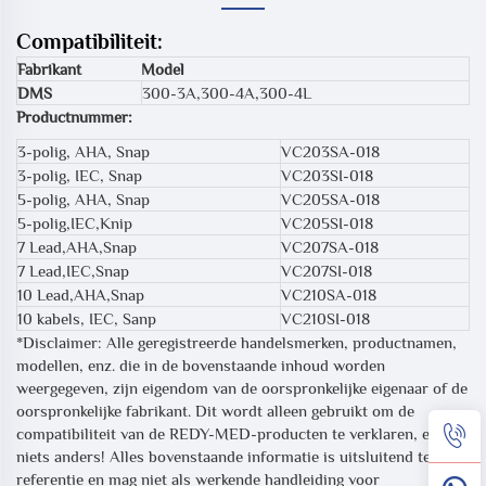
Compatibiliteit:
Fabrikant
Model
DMS
300-3A,300-4A,300-4L
Productnummer:
3-polig, AHA, Snap
VC203SA-018
3-polig, IEC, Snap
VC203SI-018
5-polig, AHA, Snap
VC205SA-018
5-polig,IEC,Knip
VC205SI-018
7 Lead,AHA,Snap
VC207SA-018
7 Lead,IEC,Snap
VC207SI-018
10 Lead,AHA,Snap
VC210SA-018
10 kabels, IEC, Sanp
VC210SI-018
*Disclaimer: Alle geregistreerde handelsmerken, productnamen,
modellen, enz. die in de bovenstaande inhoud worden
weergegeven, zijn eigendom van de oorspronkelijke eigenaar of de
oorspronkelijke fabrikant. Dit wordt alleen gebruikt om de
compatibiliteit van de REDY-MED-producten te verklaren, en
niets anders! Alles bovenstaande informatie is uitsluitend ter
referentie en mag niet als werkende handleiding voor