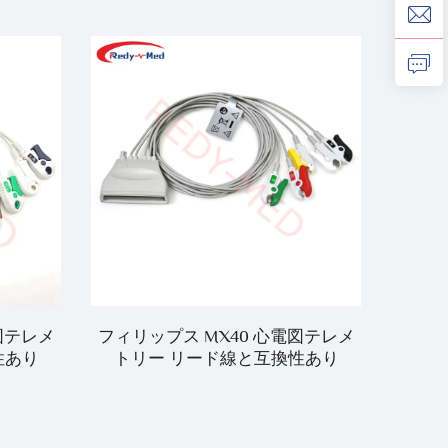
図テレメ
フィリップス MX40 心電図テレメ
工場価
性あり
トリー リード線と互換性あり
者モニ
多機