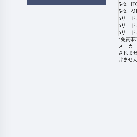
3極、I
5極、A
5リード
5リード
5リード
*免責
メーカー
されま
けませ