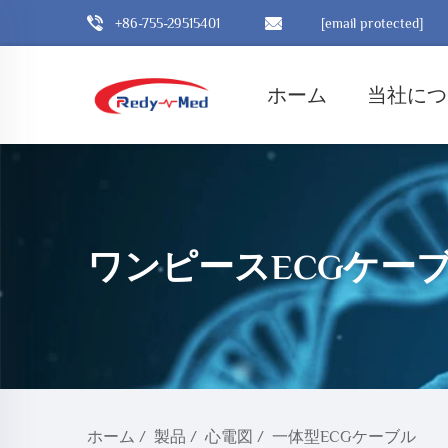
+86-755-29515401
[email protected]
ホーム
当社につ
ワンピースECGケー
ホーム
/
製品
/
心電図
/
一体型ECGケーブル