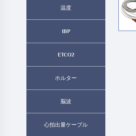
温度
IBP
ETCO2
ホルター
脳波
心拍出量ケーブル