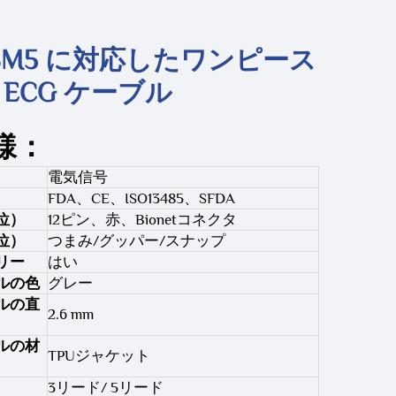
et BM5 に対応したワンピース
 ECG ケーブル
様：
電気信号
FDA、CE、ISO13485、SFDA
位）
12ピン、赤、Bionetコネクタ
位）
つまみ/グッパー/スナップ
リー
はい
ルの色
グレー
ルの直
2.6 mm
ルの材
TPUジャケット
3リード/ 5リード