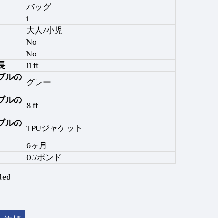
バッグ
1
大人/小児
No
No
長
11 ft
ブルの
グレー
ブルの
8 ft
ブルの
TPUジャケット
6ヶ月
0.7ポンド
Med