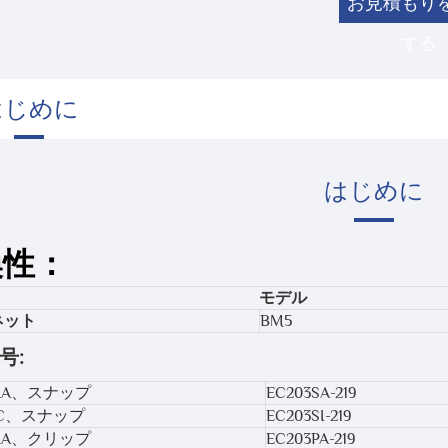
お見積もり
する
はじめに
はじめに
換性：
モデル
ネット
BM5
号:
HA、スナップ
EC203SA-219
EC、スナップ
EC203SI-219
HA、クリップ
EC203PA-219