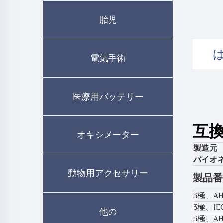
胎児
電気手術
医療用バッテリー
互
オキシメーター
製造元
バイオ
動物用アクセサリー
製品番
3極、A
3極、I
他の
3極、A