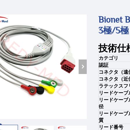
Bion
3極/5極
技術仕
カテゴリ
認証
コネクタ（遠
コネクタ（近
ラテックスフ
リードケーブ
リードケーブ
径
リードケーブ
質
リード番号