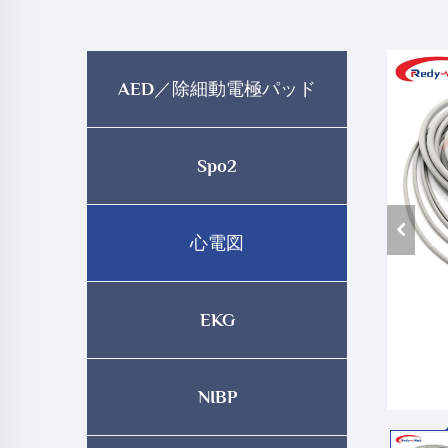
AED／除細動電極パッド
Spo2
心電図
EKG
NIBP