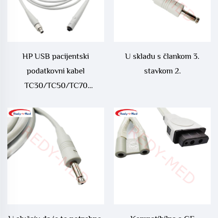
HP USB pacijentski
U skladu s člankom 3.
podatkovni kabel
stavkom 2.
TC30/TC50/TC70
989803164281