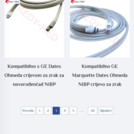
Kompatibilno s GE Datex
Kompatibilno GE
Ohmeda crijevom za zrak za
Marquette Datex Ohmeda
novorođenčad NIBP
NIBP crijevo za zrak
...
Previše
1
2
3
4
5
34
Sljedeći