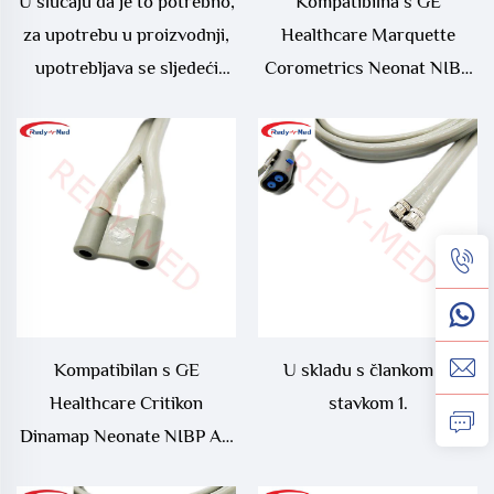
U slučaju da je to potrebno,
Kompatibilna s GE
za upotrebu u proizvodnji,
Healthcare Marquette
upotrebljava se sljedeći
Corometrics Neonat NIBP
sustav:
AIR HOSE
Kompatibilan s GE
U skladu s člankom 3.
Healthcare Critikon
stavkom 1.
Dinamap Neonate NIBP Air
Hose