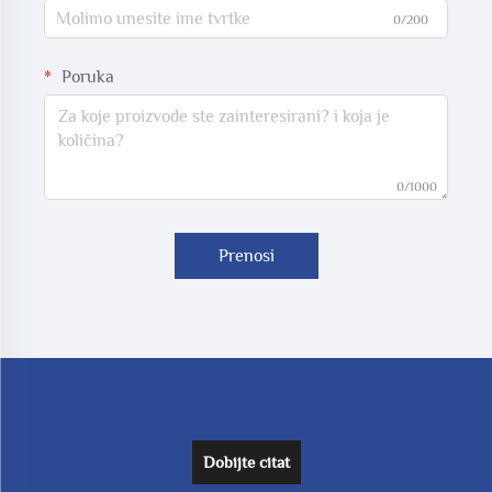
0/200
Poruka
0/1000
Prenosi
Dobijte citat