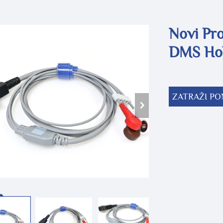
Novi Pr
DMS Hol
ZATRAŽI P