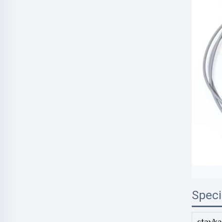
Speci
stavka