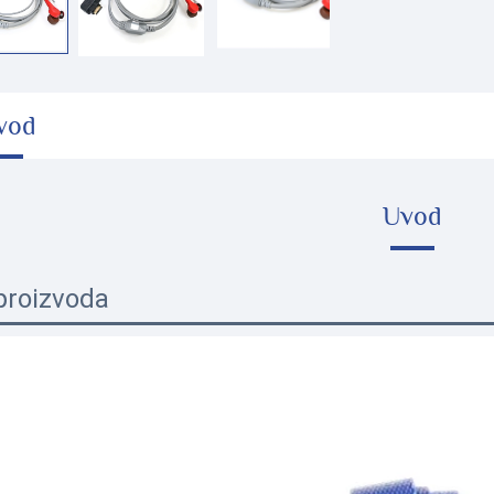
vod
Uvod
proizvoda