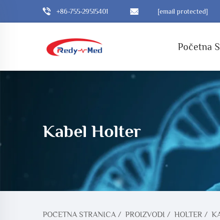
+86-755-29515401
[email protected]
Početna S
Kabel Holter
POČETNA STRANICA
/
PROIZVODI
/
HOLTER
/
K