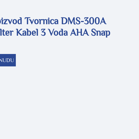
oizvod Tvornica DMS-300A
ter Kabel 3 Voda AHA Snap
ONUDU