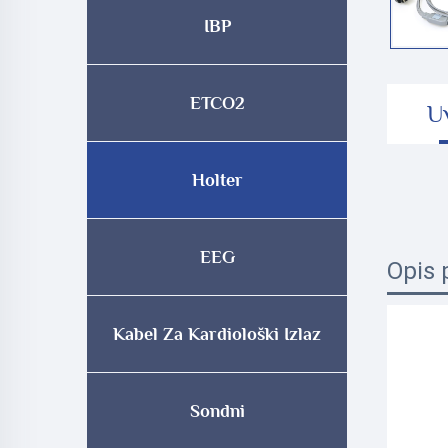
IBP
ETCO2
U
Holter
EEG
Opis 
Kabel Za Kardiološki Izlaz
Sondni