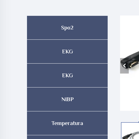
Spo2
EKG
EKG
NIBP
Temperatura