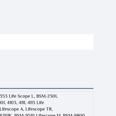
353 Life Scope L, BSM-2301,
, 4103, 4111, 4113 Life
ifescope A, Lifescope TR,
6701K, BSM-9510 Lifescope M, BSM-9800