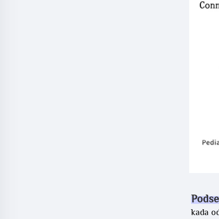
Podse
kada od