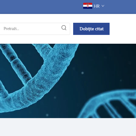
HR
Dobijte citat