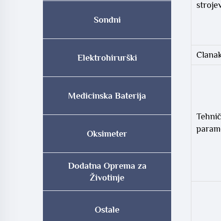
stroje
Sondni
Članak
Elektrohirurški
Medicinska Baterija
Tehnič
parame
Oksimeter
Dodatna Oprema za
Životinje
Ostale