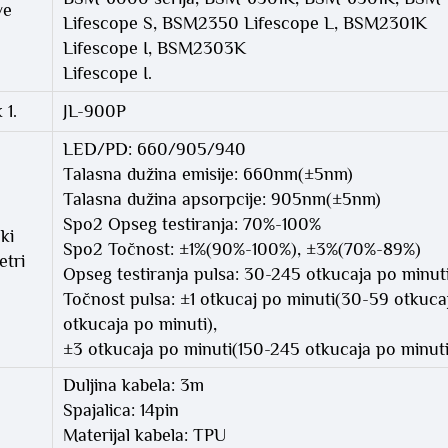
ve
Lifescope S, BSM2350 Lifescope L, BSM2301K
Lifescope I, BSM2303K
Lifescope I.
 1.
JL-900P
LED/PD: 660/905/940
Talasna dužina emisije: 660nm(±5nm)
Talasna dužina apsorpcije: 905nm(±5nm)
Spo2 Opseg testiranja: 70%-100%
ki
Spo2 Točnost: ±1%(90%-100%), ±3%(70%-89%)
tri
Opseg testiranja pulsa: 30-245 otkucaja po minut
Točnost pulsa: ±1 otkucaj po minuti(30-59 otkuca
otkucaja po minuti),
±3 otkucaja po minuti(150-245 otkucaja po minuti
Duljina kabela: 3m
Spajalica: 14pin
Materijal kabela: TPU