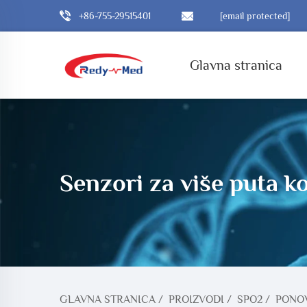
+86-755-29515401
[email protected]
Glavna stranica
Senzori za više puta k
GLAVNA STRANICA
/
PROIZVODI
/
SPO2
/
PONOV