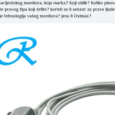
acijentskog monitora, koja marka? Koji oblik? Koliko pinova 
te pravog tipa koji želite? koristi se li senzor za prave lju
 je tehnologija vašeg monitora? jesu li Oximax?