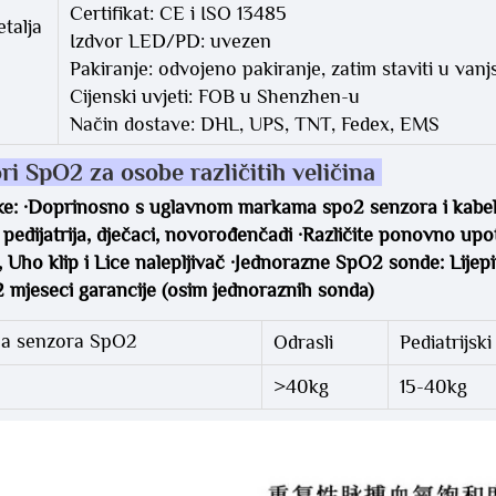
Certifikat: CE i ISO 13485
etalja
Izdvor LED/PD: uvezen
Pakiranje: odvojeno pakiranje, zatim staviti u vanj
Cijenski uvjeti: FOB u Shenzhen-u
Način dostave: DHL, UPS, TNT, Fedex, EMS
ri SpO2 za osobe različitih veličina 
e: ·Doprinosno s uglavnom markama spo2 senzora i kabela ·P
, pedijatrija, dječaci, novorođenčadi ·Različite ponovno upot
 Uho klip i Lice nalepljivač ·Jednorazne SpO2 sonde: Lijepivo
2 mjeseci garancije (osim jednoraznih sonda) 
na senzora SpO2
Odrasli
Pediatrijski
>40kg
15-40kg