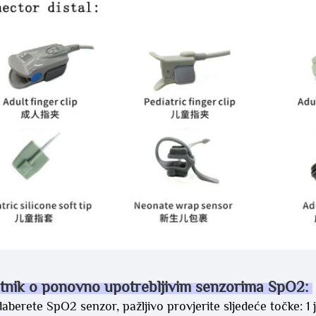
tnik o ponovno upotrebljivim senzorima SpO2: 
aberete SpO2 senzor, pažljivo provjerite sljedeće točke: 1 je