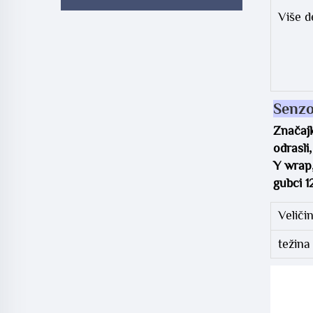
Više d
Senzo
Značajk
odrasli
Y wrap,
gubci 1
Veliči
težina