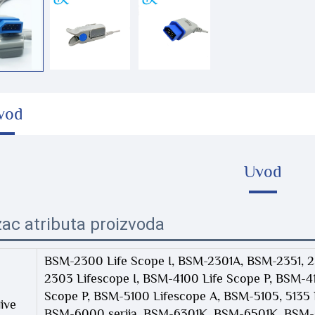
vod
Uvod
ac atributa proizvoda
BSM-2300 Life Scope I, BSM-2301A, BSM-2351, 2
2303 Lifescope I, BSM-4100 Life Scope P, BSM-4101
Scope P, BSM-5100 Lifescope A, BSM-5105, 5135 L
ive
BSM-6000 serija, BSM-6301K, BSM-6501K, BSM-