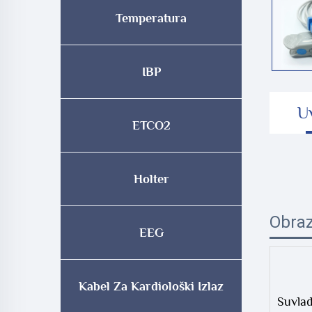
Temperatura
IBP
U
ETCO2
Holter
Obraz
EEG
Kabel Za Kardiološki Izlaz
Suvlad