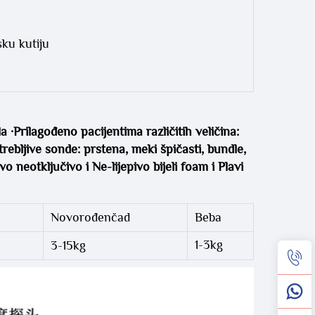
sku kutiju
rilagođeno pacijentima različitih veličina: 
rebljive sonde: prstena, meki špičasti, bundle, 
 neotključivo i Ne-lijepivo bijeli foam i Plavi 
Novorođenčad
Beba
1-3kg
3-15kg