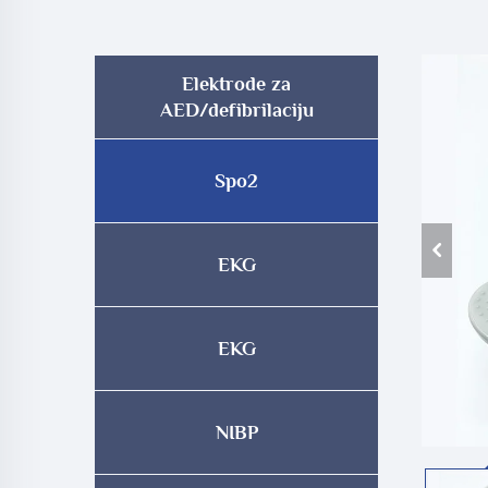
Elektrode za
AED/defibrilaciju
Spo2
EKG
EKG
NIBP