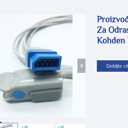
Proizvođ
Za Odras
Kohden 
Dobijte ci