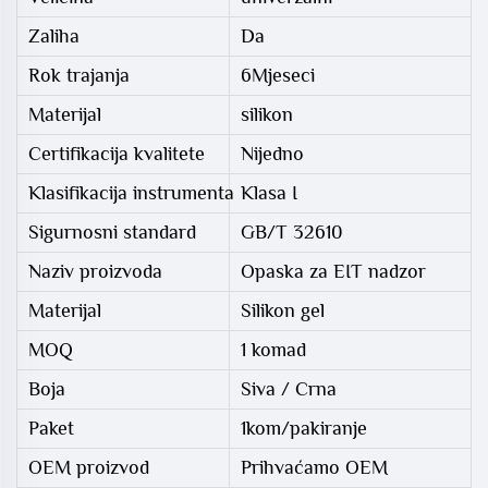
Zaliha
Da
Rok trajanja
6Mjeseci
Materijal
silikon
Certifikacija kvalitete
Nijedno
Klasifikacija instrumenta
Klasa I
Sigurnosni standard
GB/T 32610
Naziv proizvoda
Opaska za EIT nadzor
Materijal
Silikon gel
MOQ
1 komad
Boja
Siva / Crna
Paket
1kom/pakiranje
OEM proizvod
Prihvaćamo OEM