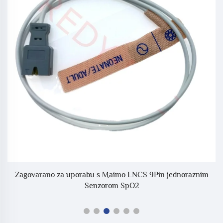
O2
Zagovarano za uporabu s Maimo LNCS 9Pin jednoraznim
Sa
Senzorom SpO2