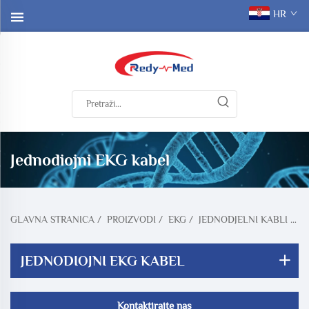
HR
Jednodiojni EKG kabel
GLAVNA STRANICA
/
PROIZVODI
/
EKG
/
JEDNODJELNI KABLI ZA EKG
JEDNODIOJNI EKG KABEL
Kontaktirajte nas