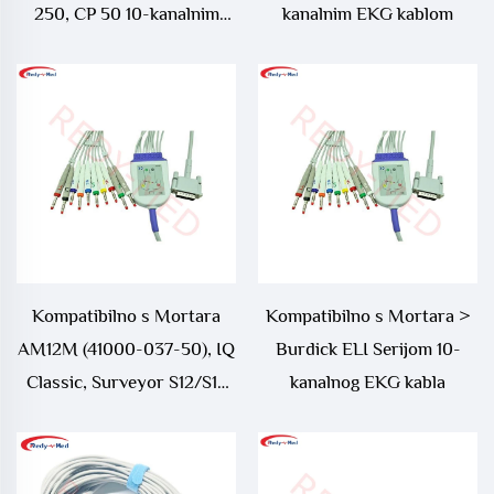
250, CP 50 10-kanalnim
kanalnim EKG kablom
EKG kablom
Kompatibilno s Mortara
Kompatibilno s Mortara >
AM12M (41000-037-50), IQ
Burdick ELI Serijom 10-
Classic, Surveyor S12/S19
kanalnog EKG kabla
10-kanalnim EKG kablom