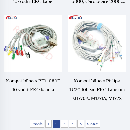
10-vođni EKG kabel
3000, Cardiocare 2000,
Cardiocare 3000 10-vođni
EKG kabel
Kompatibilno s BTL-08 LT
Kompatibilno s Philips
10 vodič EKG kabela
TC20 10Lead EKG kabelom
M1770A, M1771A, M1772
Previše
1
2
3
4
5
Sljedeći