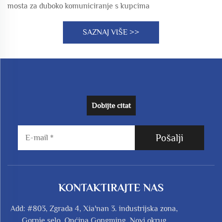
mosta za duboko komuniciranje s kupcima
SAZNAJ VIŠE >>
Dobijte citat
Pošalji
KONTAKTIRAJTE NAS
Add: #803, Zgrada 4, Xia'nan 3. industrijska zona,
Gornje selo, Općina Gongming, Novi okrug