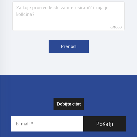
0/1000
Prenosi
Dobijte citat
Pošalji