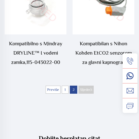
Kompatibilno s Mindray
Kompatibilan s Nihon
DRYLINE™ I vodeni
Kohden EtCO2 senzorom
zamka,115-043022-00
za glavni kapnograf
Previše
1
2
Sljedeći
Dobijte besplatan citat