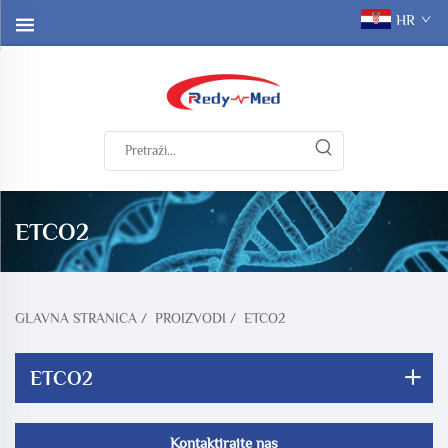
HR
ETCO2
GLAVNA STRANICA
/
PROIZVODI
/
ETCO2
ETCO2
Kontaktirajte nas