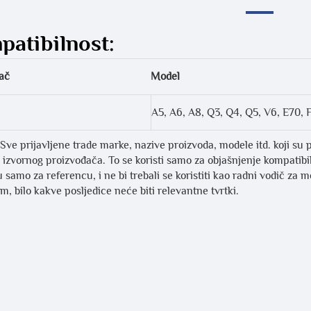
atibilnost:
ač
Model
A5, A6, A8, Q3, Q4, Q5, V6, E70, 
Sve prijavljene trade marke, nazive proizvoda, modele itd. koji su 
li izvornog proizvođača. To se koristi samo za objašnjenje kompatib
 samo za referencu, i ne bi trebali se koristiti kao radni vodič za 
, bilo kakve posljedice neće biti relevantne tvrtki.