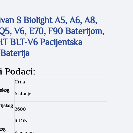
van S Biolight A5, A6, A8,
Q5, V6, E70, F90 Baterijom,
T BLT-V6 Pacijentska
Baterija
i Podaci:
Crna
jskog
6 stanje
ijskog
2600
li-ION
kog
Samsung