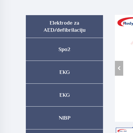
Elektrode za
AED/defibrilaciju
Spo2
EKG
EKG
NIBP