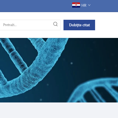
HR
Dobijte citat