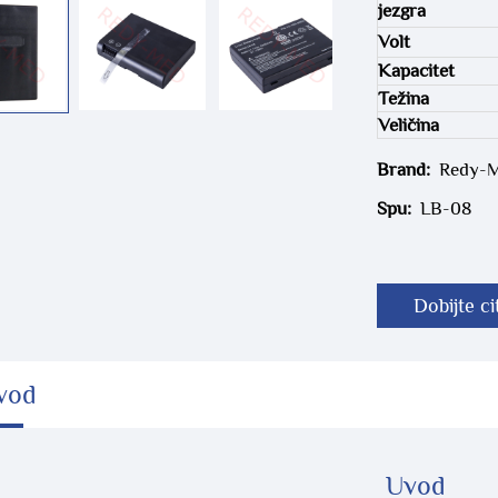
jezgra
Volt
Kapacitet
Težina
Veličina
Brand:
Redy-
Spu:
LB-08
Dobijte ci
vod
Uvod