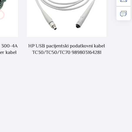
A 300-4A
HP USB pacijentski podatkovni kabel
Medic
er kabel
TC30/TC50/TC70 989803164281
V
K