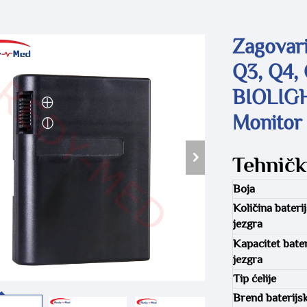
Zagovari
Q3, Q4, 
BIOLIGH
Monitor 
Tehničk
Boja
Količina bateri
jezgra
Kapacitet bater
jezgra
Tip ćelije
Brend baterijs