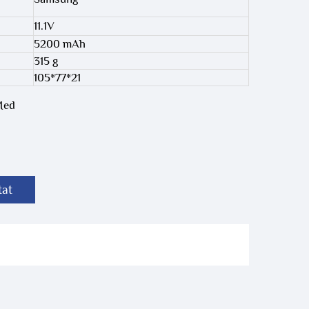
11.1V
5200 mAh
315 g
105*77*21
Med
tat