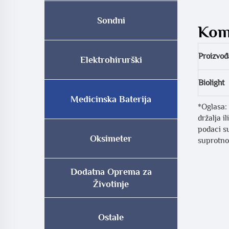
Sondni
Komp
Proizvođ
Elektrohirurški
Biolight
Medicinska Baterija
*Oglasa: 
držalja i
podaci su
Oksimeter
suprotnom
Dodatna Oprema za
Životinje
Ostale