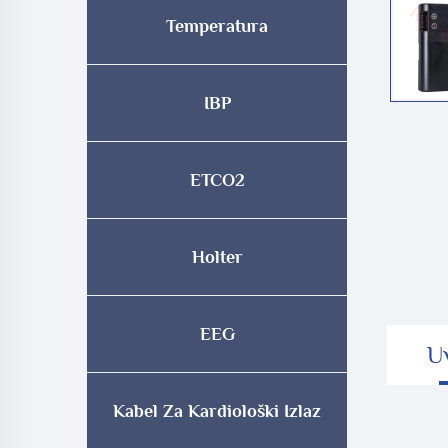
Temperatura
IBP
ETCO2
Holter
EEG
U
Kabel Za Kardiološki Izlaz