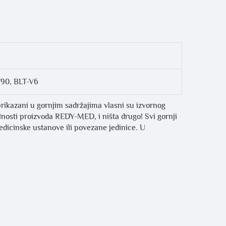
F90, BLT-V6
prikazani u gornjim sadržajima vlasni su izvornog
ilnosti proizvoda REDY-MED, i ništa drugo! Svi gornji
medicinske ustanove ili povezane jedinice. U