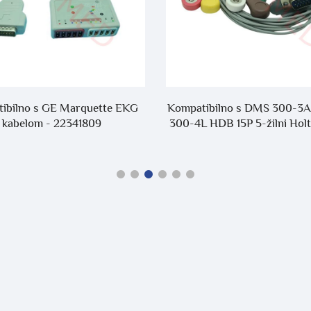
ibilno s GE Marquette EKG
Kompatibilno s DMS 300-3
kabelom - 22341809
300-4L HDB 15P 5-žilni Holt