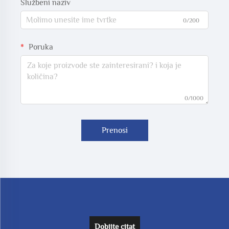
Službeni naziv
0/200
Poruka
0/1000
Prenosi
Dobijte citat