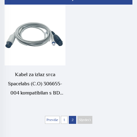
Kabel za izlaz srca
Spacelabs (C.O) 306655-
004 kompatibilan s BD
Injectate probom,
medicinske potrošnje
Previše
1
2
Sljedeći