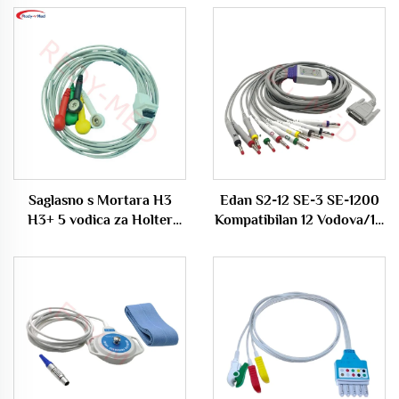
Saglasno s Mortara H3
Edan S2-12 SE-3 SE-1200
H3+ 5 vodica za Holter
Kompatibilan 12 Vodova/10
kabel
Vodova ECG EKG Kabel
Medicinske Potrošnja