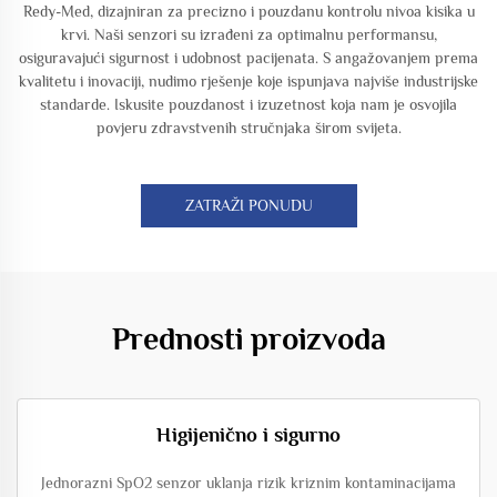
Redy-Med, dizajniran za precizno i pouzdanu kontrolu nivoa kisika u
krvi. Naši senzori su izrađeni za optimalnu performansu,
osiguravajući sigurnost i udobnost pacijenata. S angažovanjem prema
kvalitetu i inovaciji, nudimo rješenje koje ispunjava najviše industrijske
standarde. Iskusite pouzdanost i izuzetnost koja nam je osvojila
povjeru zdravstvenih stručnjaka širom svijeta.
ZATRAŽI PONUDU
Prednosti proizvoda
Higijenično i sigurno
Jednorazni SpO2 senzor uklanja rizik kriznim kontaminacijama