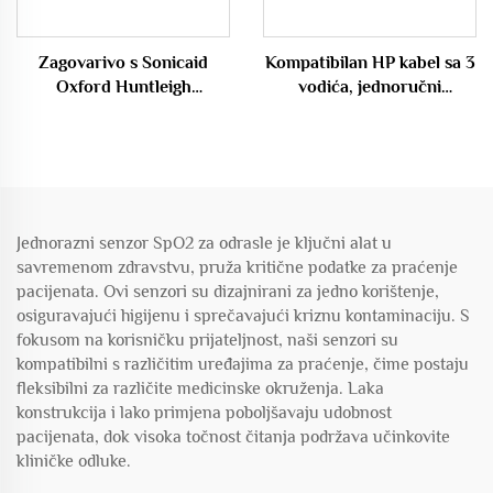
Zagovarivo s Sonicaid
Kompatibilan HP kabel sa 3
Oxford Huntleigh
vodića, jednoručni
BD4000XS TOCO
odbacivani ECG vodići
transducerom/pribodom,
fetalnim ultrazvučnim
Doppler sonda za trudnice.
Jednorazni senzor SpO2 za odrasle je ključni alat u
savremenom zdravstvu, pruža kritične podatke za praćenje
pacijenata. Ovi senzori su dizajnirani za jedno korištenje,
osiguravajući higijenu i sprečavajući kriznu kontaminaciju. S
fokusom na korisničku prijateljnost, naši senzori su
kompatibilni s različitim uređajima za praćenje, čime postaju
fleksibilni za različite medicinske okruženja. Laka
konstrukcija i lako primjena poboljšavaju udobnost
pacijenata, dok visoka točnost čitanja podržava učinkovite
kliničke odluke.