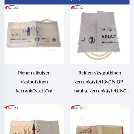
Pienen aikuisen
Reiden yksiputkinen
yksiputkinen
kerrankäytettävä NIBP-
kerrankäytettävä
nauha, kerrankäytettävä
verenpaineen
reiden verenpaineen
mittausnauha,
mittausnauha
kerrankäytettävä NIBP-
nauha