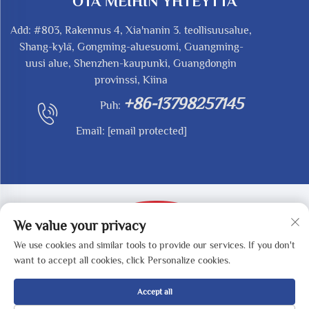
OTA MEIHIN YHTEYTTÄ
Add: #803, Rakennus 4, Xia'nanin 3. teollisuusalue,
Shang-kylä, Gongming-aluesuomi, Guangming-
uusi alue, Shenzhen-kaupunki, Guangdongin
provinssi, Kiina
+86-13798257145
Puh:
Email:
[email protected]
We value your privacy
We use cookies and similar tools to provide our services. If you don't
Copyright © 2025 by SHENZHEN REDY-MED
want to accept all cookies, click Personalize cookies.
TECHNOLOGY CO.,LTD -
Tietosuojakäytäntö
Accept all