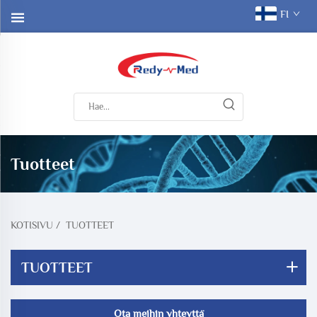
FI
Tuotteet
KOTISIVU
/
TUOTTEET
TUOTTEET
Ota meihin yhteyttä