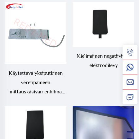
verenpaineen
yksiputkinen NIBP-hihna
mittauskäsivarrenhihna
vastasyntyneille
Kielimäinen negatiivinen
elektrodilevy
Käytettävä yksiputkinen
verenpaineen
mittauskäsivarrenhihna
lapsille/pediatrisiin
tarkoituksiin, käytettävä
yksiputkinen NIBP-hihna
lapsille/pediatrisiin
tarkoituksiin