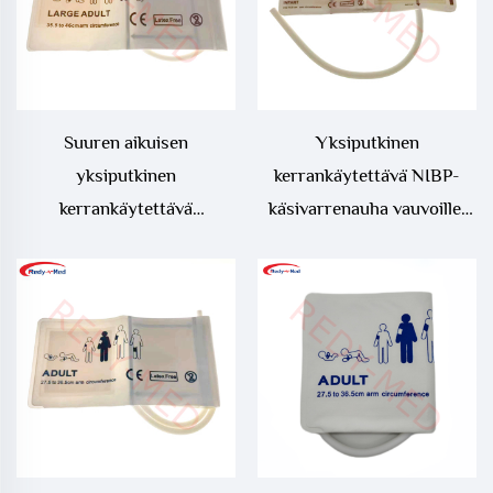
Suuren aikuisen
Yksiputkinen
yksiputkinen
kerrankäytettävä NIBP-
kerrankäytettävä
käsivarrenauha vauvoille,
verenpaineen
vauvojen verenpaineen
mittausnauha, suuren
mittausnauha
aikuisen kerrankäytettävä
NIBP-nauha