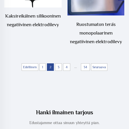
Kaksireikäinen silikooninen
Ruostumaton teräs
negatiivinen elektrodilevy
monopolaarinen
negatiivinen elektrodilevy
...
Edellinen
1
2
3
4
34
Seuraava
Hanki ilmainen tarjous
Edustajamme ottaa sinuun yhteyttä pian.