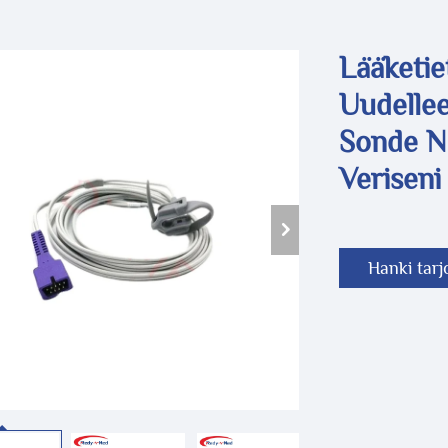
Lääketie
Uudelle
Sonde N
Veriseni
Hanki tarj