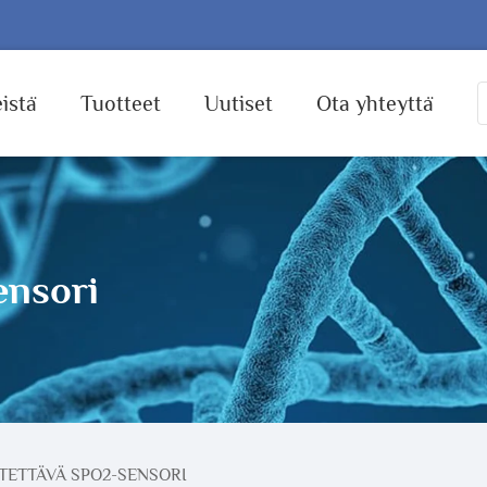
istä
Tuotteet
Uutiset
Ota yhteyttä
ensori
ETTÄVÄ SPO2-SENSORI