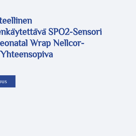
teellinen
enkäytettävä SPO2-Sensori
eonatal Wrap Nellcor-
 Yhteensopiva
ous