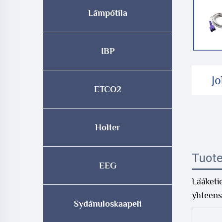
Lämpötila
IBP
J
ETCO2
Holter
Tuot
EEG
Lääketi
yhteens
Sydänuloskaapeli