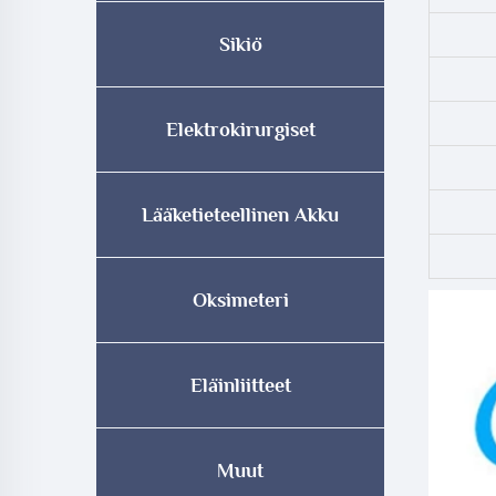
Sikiö
Elektrokirurgiset
Lääketieteellinen Akku
Oksimeteri
Eläinliitteet
Muut