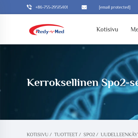
+86-755-29515401
[email protected]
Kotisivu
Me
Kerroksellinen Spo2-s
KOTISIVU
/
TUOTTEET
/
SPO2
/
UUDELLEENKÄYT