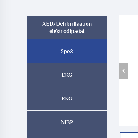
AED/Defibrillaation
elektrodipadat
Spo2
EKG
EKG
NIBP