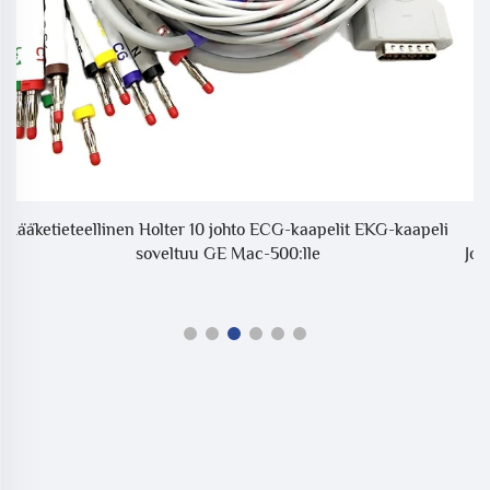
li
GE CARESCAPE EKG Parametrikaapeli 6 johtoa EKG
Johtokaapeli 2099884-001A3 Lääketarvikkeet Yhteensopiva
CareScape:n kanssa