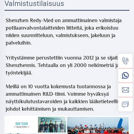
Valmistustilaisuus
Shenzhen Redy-Med on ammattimainen valmistaja
potilaanvalvontalaitteiden liitteitä, joka erikoistuu
niiden suunnitteluun, valmistukseen, jakeluun ja
palveluihin.
Yritystämme perustettiin vuonna 2012 ja se sijaitsee
Shenzhennis. Tehtaalla on yli 2000 neliömetriä ja 60
työntekijää.
Meillä on 10 vuotta kokemusta tuotannossa ja
ammattimainen R&D-tiimi. Voimme hyväksyä
näyttökulutustavaroiden ja kaikkien lääketieteellisten
johdot kehittämisen ja mukauttamisen.