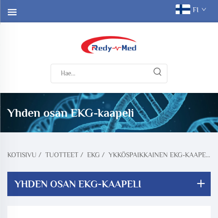
FI
Yhden osan EKG-kaapeli
KOTISIVU
/
TUOTTEET
/
EKG
/
YKKÖSPAIKKAINEN EKG-KAAPELI
YHDEN OSAN EKG-KAAPELI