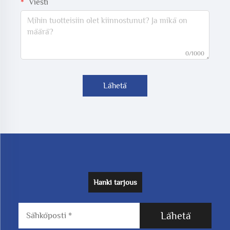
Viesti
0/1000
Lähetä
Hanki tarjous
Lähetä