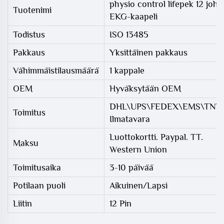
physio control lifepek 12 joht
Tuotenimi
EKG-kaapeli
Todistus
ISO 13485
Pakkaus
Yksittäinen pakkaus
Vähimmäistilausmäärä
1 kappale
OEM
Hyväksytään OEM
DHL\UPS\FEDEX\EMS\TNT
Toimitus
Ilmatavara
Luottokortti. Paypal. TT.
Maksu
Western Union
Toimitusaika
3-10 päivää
Potilaan puoli
Aikuinen/Lapsi
Liitin
12 Pin