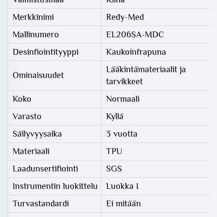
Merkkinimi
Redy-Med
Mallinumero
EL206SA-MDC
Desinfiointityyppi
Kaukoinfrapuna
Lääkintämateriaalit ja
Ominaisuudet
tarvikkeet
Koko
Normaali
Varasto
Kyllä
Säilyvyysaika
3 vuotta
Materiaali
TPU
Laadunsertifiointi
SGS
Instrumentin luokittelu
Luokka I
Turvastandardi
Ei mitään