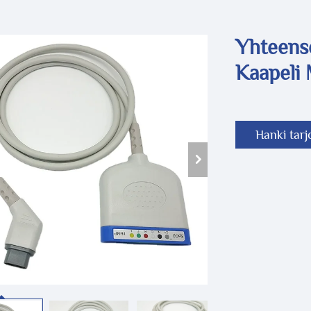
Yhteens
Kaapeli 
Hanki tarj