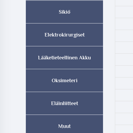
Sikiö
Elektrokirurgiset
Lääketieteellinen Akku
Oksimeteri
Eläinliitteet
Muut