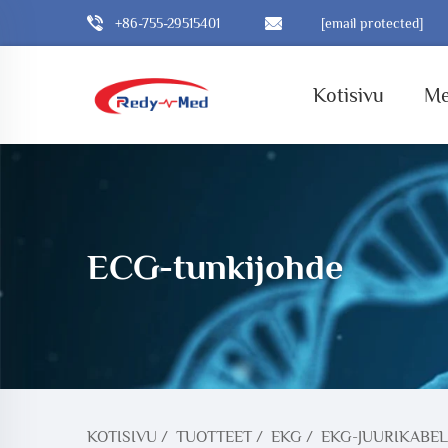
+86-755-29515401
[email protected]
Kotisivu
Me
ECG-tunkijohde
KOTISIVU
/
TUOTTEET
/
EKG
/
EKG-JUURIKABEL