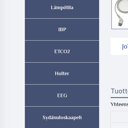
Lämpötila
IBP
J
ETCO2
Holter
Tuott
EEG
Yhteens
Sydänuloskaapeli