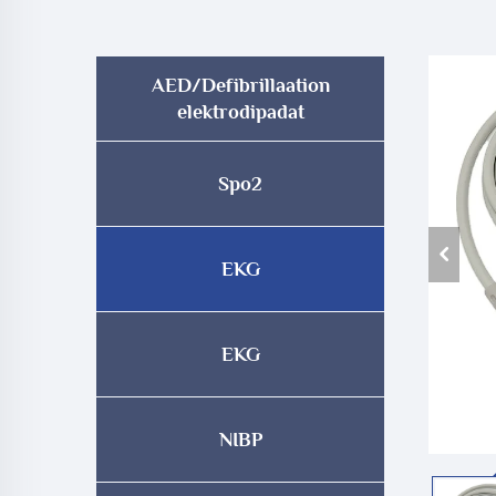
AED/Defibrillaation
elektrodipadat
Spo2
EKG
EKG
NIBP