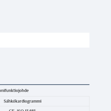
nifunktiojohde
Sähkökardiogrammi