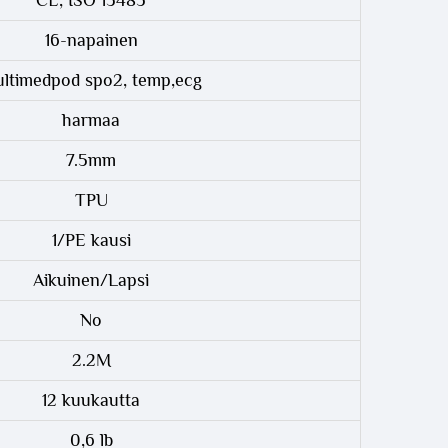
CE, ISO 13485
16-napainen
ltimedpod spo2, temp,ecg
harmaa
7.5mm
TPU
1/PE kausi
Aikuinen/Lapsi
No
2.2M
12 kuukautta
0,6 lb