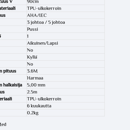
tuus V
90cm
teriaali
TPU-ulkokerroin
aus
AHA/IEC
3 johtoa / 5 johtoa
Pussi
ö
1
Aikuinen/Lapsi
No
Kyllä
No
n pituus
3.6M
Harmaa
 halkaisija
5,00 mm
uus
2.5m
riaali
TPU-ulkokerroin
6 kuukautta
0.2kg
Med