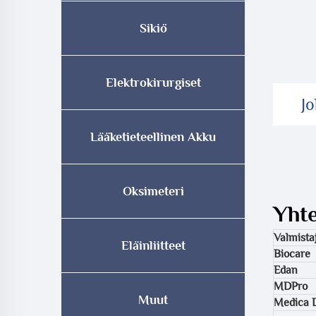
Sikiö
Elektrokirurgiset
J
Lääketieteellinen Akku
Oksimeteri
Yht
Valmista
Eläinliitteet
Biocare
Edan
MDPro
Muut
Medica 