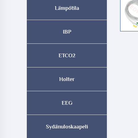
Lämpötila
IBP
ETCO2
Holter
EEG
Sydänuloskaapeli