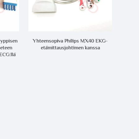
Yhteensopiva Philips MX40 EKG-
DIN 1,5
yyppisen
etämittausjohtimen kanssa
EEG-la
ieteen
ECG:llä
htoilla