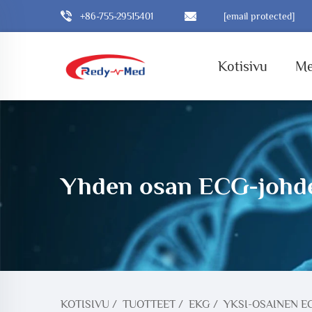
+86-755-29515401
[email protected]
Kotisivu
Me
Yhden osan ECG-johd
KOTISIVU
/
TUOTTEET
/
EKG
/
YKSI-OSAINEN E