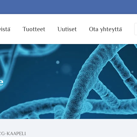
istä
Tuotteet
Uutiset
Ota yhteyttä
e
CG-KAAPELI