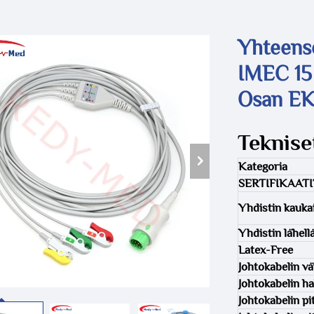
Yhteens
IMEC 15 
Osan EK
Tekniset
Kategoria
SERTIFIKAATI
Yhdistin kauka
Yhdistin lähell
Latex-Free
Johtokabelin vä
Johtokabelin ha
Johtokabelin pi