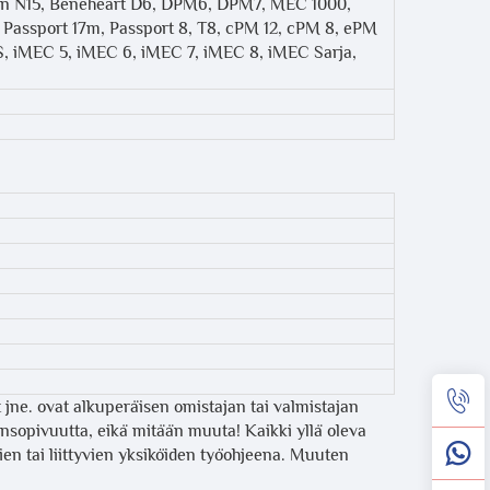
on N15, Beneheart D6, DPM6, DPM7, MEC 1000,
Passport 17m, Passport 8, T8, cPM 12, cPM 8, ePM
, iMEC 5, iMEC 6, iMEC 7, iMEC 8, iMEC Sarja,
t jne. ovat alkuperäisen omistajan tai valmistajan
opivuutta, eikä mitään muuta! Kaikki yllä oleva
mien tai liittyvien yksiköiden työohjeena. Muuten