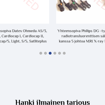
sopiva Datex Ohmeda AS/3,
Yhteensopiva Philips DG -t
 Cardiocap I, Cardiocap II,
radiotransluorenttisen sä
ap/5, Light, S/5, Satliteplus
kanssa 5 johtoa MRI X-ray 
ECG-kaapelien kanssa
Radiotransluorennetyillä jo
Hanki ilmainen tarjous