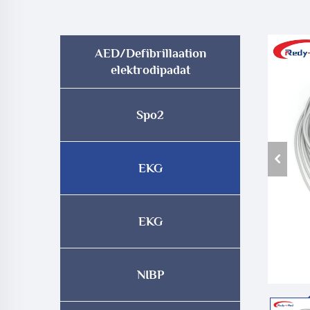
AED/Defibrillaation
elektrodipadat
Spo2
EKG
EKG
NIBP