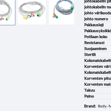
Johtokabelin pi
Johtokabelin ma
Johto värikood
Johto numero
Pakkauslaji
Pakkausyksikk
Potilaan koko
Resistanssi
Suojaaminen
Steriili
Kokonaiskabeli
Korventen väri
Kokonaiskabelin
Korventen pit
Korventen mate
Takuu
Paino
Brand:
Redy-