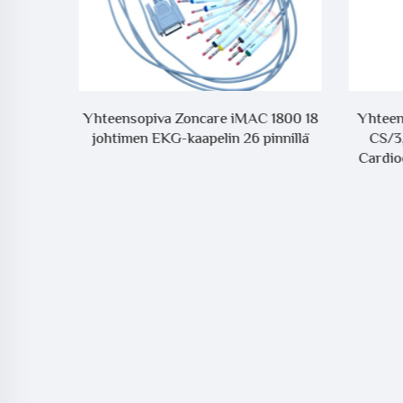
EKG-
Yhteensopiva Zoncare iMAC 1800 18
Yhteen
 EKG-
johtimen EKG-kaapelin 26 pinnillä
CS/3,
Cardioc