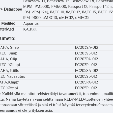
BeneView T1, BeneView T5, BeneView T8, BeneVisi
MPM, PM5000, PM6000, Passport 12, Passport 12m, 
 > Datascope
10M, ePM 12M, iMEC 10, iMEC 12, iMEC 15, iMEC 15S
iPM-9800, uMEC10, uMEC12, uMEC15
 Meditec
Aquarius
InterMed
KAIKKI
umero:
, AHA, Snap
EC203SA-012
, IEC, Snap
EC203SI-012
, AHA, Clip
EC203PA-012
 IEC, Kliippi
EC203PI-012
 AHA, Kiilto
EC205SA-012
,IEC,Napsautus
EC205SI-012
,AHA,Kliippi
EC205PA-012
IEC,Kliippi
EC205PI-012
: Kaikki yllä mainitut rekisteröidyt tavaramerkit, tuotenimet, malli
ta. Nämä käytetään vain selittämään REDY-MED-tuotteiden yhteens
ainoastaan viitteellistä ja sitä ei tulisi käyttää terveydenhuoltoase
euraamus ei ole yrityksen asia.