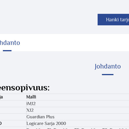
Hanki tarj
ohdanto
Johdanto
eensopivuus:
ja
Malli
iM12
X12
Guardian Plus
D
Logicare Sarja 2000