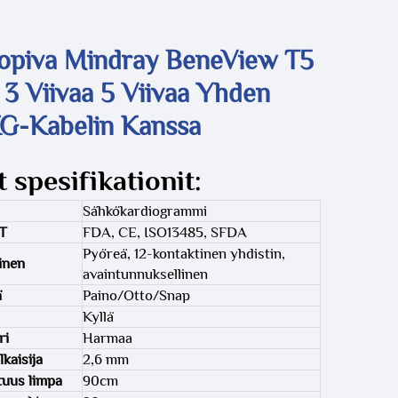
opiva Mindray BeneView T5
3 Viivaa 5 Viivaa Yhden
G-Kabelin Kanssa
 spesifikationit:
Sähkökardiogrammi
T
FDA, CE, ISO13485, SFDA
Pyöreä, 12-kontaktinen yhdistin,
inen
avaintunnuksellinen
ä
Paino/Otto/Snap
Kyllä
ri
Harmaa
lkaisija
2,6 mm
tuus limpa
90cm