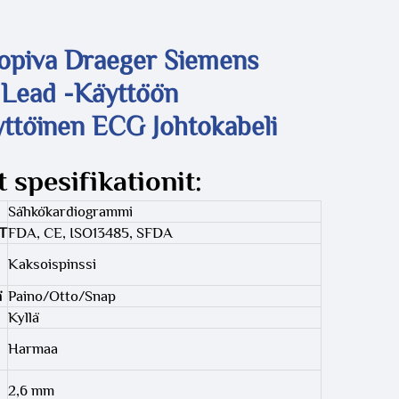
opiva Draeger Siemens
 Lead -käyttöön
ttöinen ECG Johtokabeli
 spesifikationit:
Sähkökardiogrammi
T
FDA, CE, ISO13485, SFDA
Kaksoispinssi
ä
Paino/Otto/Snap
Kyllä
Harmaa
2,6 mm