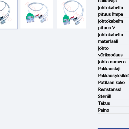
halkaisija
Johtokabelin
pituus limpa
Johtokabelin
pituus V
Johtokabelin
materiaali
Johto
värikoodaus
Johto numero
Pakkauslaji
Pakkausyksikk
Potilaan koko
Resistanssi
Steriili
Takuu
Paino