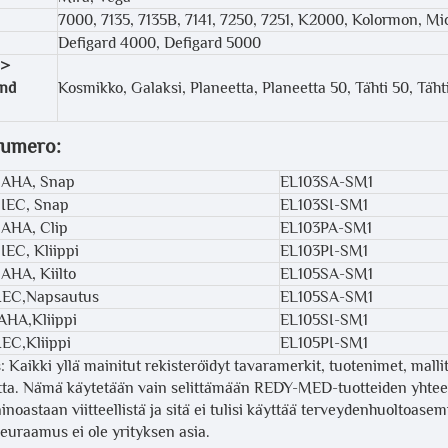
7000, 7135, 7135B, 7141, 7250, 7251, K2000, Kolormon, 
Defigard 4000, Defigard 5000
 >
and
Kosmikko, Galaksi, Planeetta, Planeetta 50, Tähti 50, Tähti
umero:
, AHA, Snap
EL103SA-SM1
, IEC, Snap
EL103SI-SM1
, AHA, Clip
EL103PA-SM1
 IEC, Kliippi
EL103PI-SM1
 AHA, Kiilto
EL105SA-SM1
,IEC,Napsautus
EL105SA-SM1
,AHA,Kliippi
EL105SI-SM1
IEC,Kliippi
EL105PI-SM1
: Kaikki yllä mainitut rekisteröidyt tavaramerkit, tuotenimet, malli
ta. Nämä käytetään vain selittämään REDY-MED-tuotteiden yhteens
ainoastaan viitteellistä ja sitä ei tulisi käyttää terveydenhuoltoase
euraamus ei ole yrityksen asia.