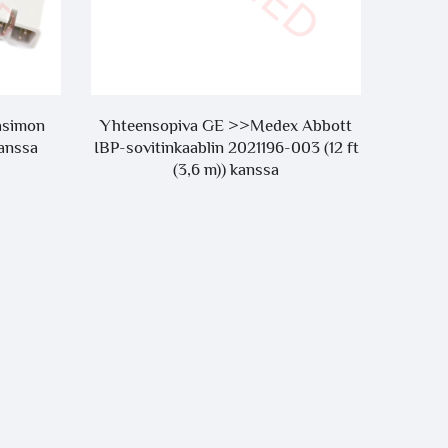
asimon
Yhteensopiva GE >>Medex Abbott
Lääke
anssa
IBP-sovitinkaablin 2021196-003 (12 ft
AHA/IE
(3,6 m)) kanssa
kaa