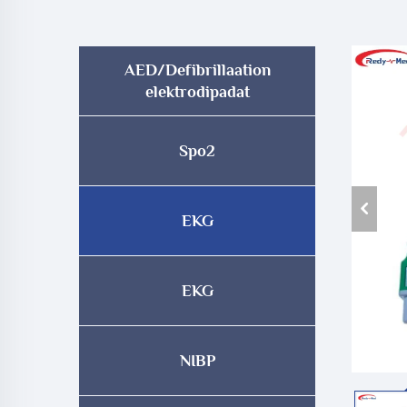
AED/Defibrillaation
elektrodipadat
Spo2
EKG
EKG
NIBP