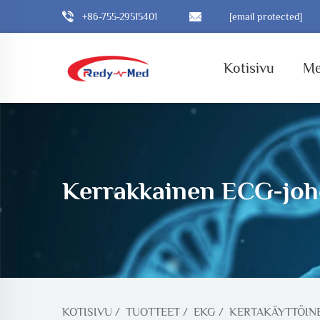
+86-755-29515401
[email protected]
Kotisivu
Me
Kerrakkainen ECG-jo
KOTISIVU
/
TUOTTEET
/
EKG
/
KERTAKÄYTTÖIN