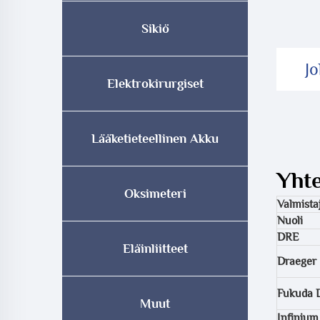
Sikiö
J
Elektrokirurgiset
Lääketieteellinen Akku
Yht
Oksimeteri
Valmista
Nuoli
DRE
Eläinliitteet
Draeger
Fukuda 
Muut
Infinium