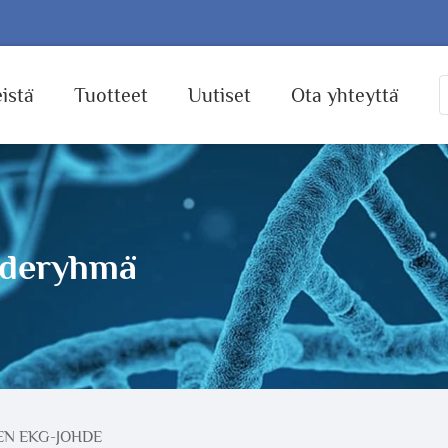
istä
Tuotteet
Uutiset
Ota yhteyttä
hderyhmä
EN EKG-JOHDE