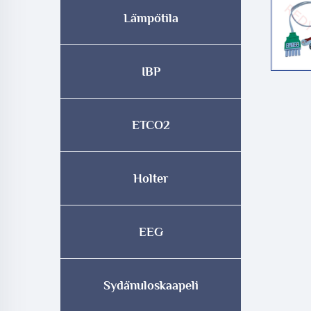
Lämpötila
IBP
ETCO2
Holter
EEG
Sydänuloskaapeli