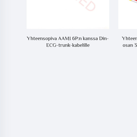
n BA400
Yhteensopiva AAMI 6P:n kanssa Din-
Yhteen
atiakkua
ECG-trunk-kabelille
osan 3