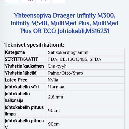
Yhteensopiva Draeger Infinity M300,
Infinity M540, MultiMed Plus, MultiMed
Plus OR ECG Johtokabli,MS16231
Tekniset spesifikationit:
Kategoria
Sähkökardiogrammi
SERTIFIKAATIT
FDA, CE, ISO13485, SFDA
Yhdistin kaukainen
Din-tyyli
Yhdistin lähellä
Paino/Otto/Snap
Latex-Free
Kyllä
Johtokabelin väri
Harmaa
Johtokabelin
2,6 mm
halkaisija
Johtokabelin pituus
90cm
limpa
Johtokabelin pituus
90cm
V