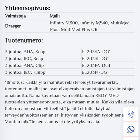
Yhteensopivuus:
Valmistaja
Malli
Infinity M300, Infinity M540, MultiMed
Draeger
Plus, MultiMed Plus OR
Tuotenumero:
3 johtoa, AHA, Snap
EL203SA-DG1
3 johtoa, IEC, Snap
EL203SI-DG1
3 johtoa, AHA, Clip
EL203PA-DG1
3 johtoa, IEC, Kliippi
EL203PI-DG1
*Ilmoitus: Kaikki yllä mainitut rekisteröidyt tavaramerkit,
tuotenimet, mallit jne. ovat alkuperäisen omistajan tai valmistajan
omaisuutta. Nämä käytetään vain selittämään REDY-MED-
tuotteiden yhteensopivuutta, eikä mitään muuta! Kaikki yllä oleva
tieto on ainoastaan viitteellistä ja sitä ei tulisi käyttää
terveydenhuoltoasemien tai liittyvien yksiköiden työohjeena.
Muuten mikään seuraamus ei ole yrityksen asia.