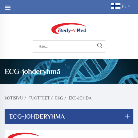
FI
ECG-johderyhmä
KOTISIVU
/
TUOTTEET
/
EKG
/
EKG-JOHDA
ECG-JOHDERYHMÄ