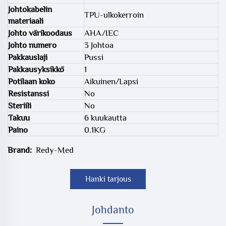
Johtokabelin
TPU-ulkokerroin
materiaali
Johto värikoodaus
AHA/IEC
Johto numero
3 Johtoa
Pakkauslaji
Pussi
Pakkausyksikkö
1
Potilaan koko
Aikuinen/Lapsi
Resistanssi
No
Steriili
No
Takuu
6 kuukautta
Paino
0.1KG
Brand:
Redy-Med
Hanki tarjous
Johdanto