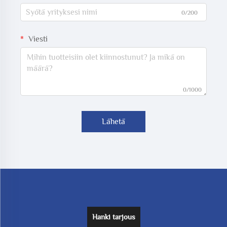
0/200
Viesti
0/1000
Lähetä
Hanki tarjous