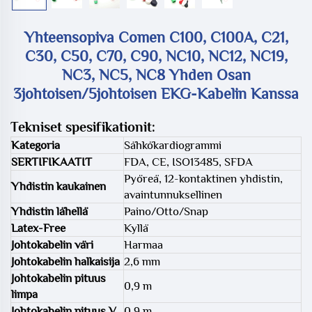
Yhteensopiva Comen C100, C100A, C21,
C30, C50, C70, C90, NC10, NC12, NC19,
NC3, NC5, NC8 Yhden Osan
3johtoisen/5johtoisen EKG-Kabelin Kanssa
Tekniset spesifikationit:
Kategoria
Sähkökardiogrammi
SERTIFIKAATIT
FDA, CE, ISO13485, SFDA
Pyöreä, 12-kontaktinen yhdistin,
Yhdistin kaukainen
avaintunnuksellinen
Yhdistin lähellä
Paino/Otto/Snap
Latex-Free
Kyllä
Johtokabelin väri
Harmaa
Johtokabelin halkaisija
2,6 mm
Johtokabelin pituus
0,9 m
limpa
Johtokabelin pituus V
0,9 m