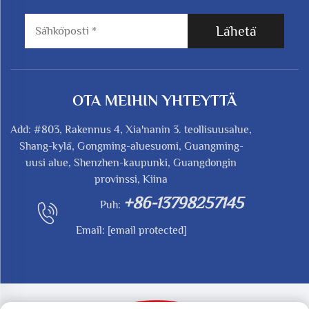
Lähetä
OTA MEIHIN YHTEYTTÄ
Add: #803, Rakennus 4, Xia'nanin 3. teollisuusalue,
Shang-kylä, Gongming-aluesuomi, Guangming-
uusi alue, Shenzhen-kaupunki, Guangdongin
provinssi, Kiina
+86-13798257145
Puh:
Email:
[email protected]