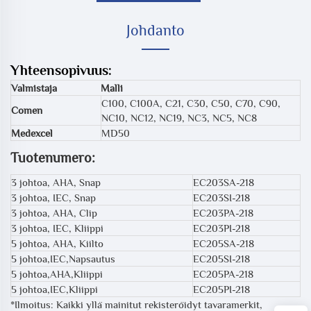
Johdanto
Yhteensopivuus:
Valmistaja
Malli
C100, C100A, C21, C30, C50, C70, C90,
Comen
NC10, NC12, NC19, NC3, NC5, NC8
Medexcel
MD50
Tuotenumero:
3 johtoa, AHA, Snap
EC203SA-218
3 johtoa, IEC, Snap
EC203SI-218
3 johtoa, AHA, Clip
EC203PA-218
3 johtoa, IEC, Kliippi
EC203PI-218
5 johtoa, AHA, Kiilto
EC205SA-218
5 johtoa,IEC,Napsautus
EC205SI-218
5 johtoa,AHA,Kliippi
EC205PA-218
5 johtoa,IEC,Kliippi
EC205PI-218
*Ilmoitus: Kaikki yllä mainitut rekisteröidyt tavaramerkit,