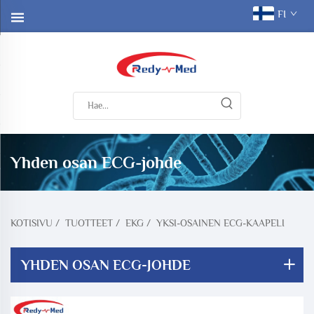
FI
Yhden osan ECG-johde
KOTISIVU
/
TUOTTEET
/
EKG
/
YKSI-OSAINEN ECG-KAAPELI
YHDEN OSAN ECG-JOHDE