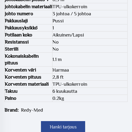
Johtokabelin materiaali
TPU-ulkokerroin
Johto numero
3 johtoa / 5 johtoa
Pakkauslaji
Pussi
Pakkausyksikkö
1
Potilaan koko
Aikuinen/Lapsi
Resistanssi
No
Steriili
No
Kokonaiskabelin
1.1 m
pituus
Korventen väri
Harmaa
Korventen pituus
2,8 ft
Korventen materiaali
TPU-ulkokerroin
Takuu
6 kuukautta
Paino
0.2kg
Brand:
Redy-Med
Hanki tarjous