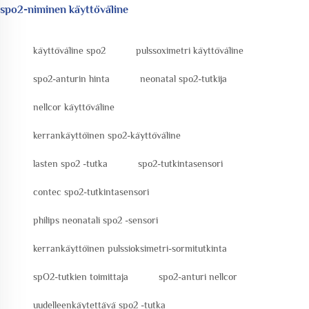
spo2-niminen käyttöväline
käyttöväline spo2
pulssoximetri käyttöväline
spo2-anturin hinta
neonatal spo2-tutkija
nellcor käyttöväline
kerrankäyttöinen spo2-käyttöväline
lasten spo2 -tutka
spo2-tutkintasensori
contec spo2-tutkintasensori
philips neonatali spo2 -sensori
kerrankäyttöinen pulssioksimetri-sormitutkinta
spO2-tutkien toimittaja
spo2-anturi nellcor
uudelleenkäytettävä spo2 -tutka