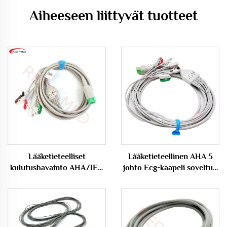
Aiheeseen liittyvät tuotteet
Lääketieteelliset
Lääketieteellinen AHA 5
kulutushavainto AHA/IEC
johto Ecg-kaapeli soveltuu
5 johto Ecg-kaapeli EKG-
Biocare/Edan/Mindray -
kaapeli soveltuu Edan
laitteille
X12:lle