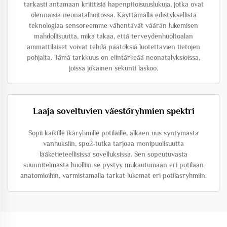
tarkasti antamaan kriittisiä hapenpitoisuuslukuja, jotka ovat
olennaisia neonatalhoitossa. Käyttämällä edistyksellistä
teknologiaa sensoreemme vähentävät väärän lukemisen
mahdollisuutta, mikä takaa, että terveydenhuoltoalan
ammattilaiset voivat tehdä päätöksiä luotettavien tietojen
pohjalta. Tämä tarkkuus on elintärkeää neonatalyksioissa,
joissa jokainen sekunti laskoo.
Laaja soveltuvien väestöryhmien spektri
Sopii kaikille ikäryhmille potilaille, alkaen uus syntymästä
vanhuksiin, spo2-tutka tarjoaa monipuolisuutta
lääketieteellisissä sovelluksissa. Sen sopeutuvasta
suunnitelmasta huolliin se pystyy mukautumaan eri potilaan
anatomioihin, varmistamalla tarkat lukemat eri potilasryhmiin.