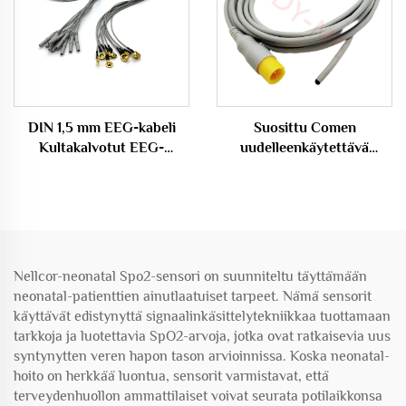
DIN 1,5 mm EEG-kabeli
Suosittu Comen
Kultakalvotut EEG-
uudelleenkäytettävä
lasikupielet, EEG-pielet
lämpötilasensoriprobti
kabeli
rektaalilaitteisiin
lääketieteellisiin
sovelluksiin
Nellcor-neonatal Spo2-sensori on suunniteltu täyttämään
neonatal-patienttien ainutlaatuiset tarpeet. Nämä sensorit
käyttävät edistynyttä signaalinkäsittelytekniikkaa tuottamaan
tarkkoja ja luotettavia SpO2-arvoja, jotka ovat ratkaisevia uus
syntynytten veren hapon tason arvioinnissa. Koska neonatal-
hoito on herkkää luontua, sensorit varmistavat, että
terveydenhuollon ammattilaiset voivat seurata potilaikkonsa