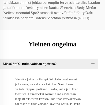
tehokkaasti, mikä johtaa parempiin terveyslaitteisiin. Laadun
ja tarkkuuden keskittymisen kautta Shenzhen Redy-Med:n
Nellcor-neonatal Spo2-sensorit ovat välttämätön työkalu
jokaisessa neonatal-intensiivihoidon yksikössä (NICU).
Yleinen ongelma
Missä SpO2-tutka voidaan sijoittaa?
Yleisiä sijoituskohtia SpO2-tutalle ovat sormi,
jalkavara, korvakarva tai otsa. Sijoituksen
valinta riippuu potilaan tilasta, iästä ja tutkan
tyypistä. Esimerkiksi sormitutkat käytetään
laajasti aikuisten kanssa, kun taas korvakarvan
tai otsan tutkut voidaan käyttää potilailla, joilla