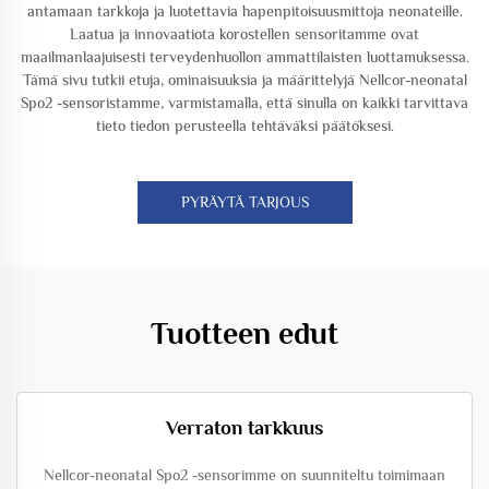
antamaan tarkkoja ja luotettavia hapenpitoisuusmittoja neonateille.
Laatua ja innovaatiota korostellen sensoritamme ovat
maailmanlaajuisesti terveydenhuollon ammattilaisten luottamuksessa.
Tämä sivu tutkii etuja, ominaisuuksia ja määrittelyjä Nellcor-neonatal
Spo2 -sensoristamme, varmistamalla, että sinulla on kaikki tarvittava
tieto tiedon perusteella tehtäväksi päätöksesi.
PYRÄYTÄ TARJOUS
Tuotteen edut
Verraton tarkkuus
Nellcor-neonatal Spo2 -sensorimme on suunniteltu toimimaan