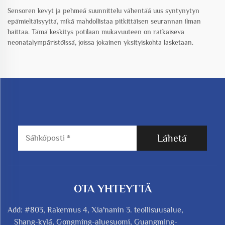
Sensoren kevyt ja pehmeä suunnittelu vähentää uus syntynytyn
epämieltäisyyttä, mikä mahdollistaa pitkittäisen seurannan ilman
haittaa. Tämä keskitys potilaan mukavuuteen on ratkaiseva
neonatalympäristöissä, joissa jokainen yksityiskohta lasketaan.
Lähetä
OTA YHTEYTTÄ
Add: #803, Rakennus 4, Xia'nanin 3. teollisuusalue,
Shang-kylä, Gongming-aluesuomi, Guangming-