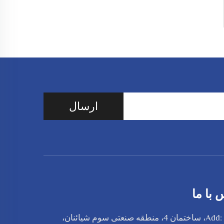
ارسال
 با ما
Add: #803، ساختمان 4، منطقه صنعتی سوم شیائنان،