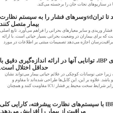
کابل‌های IBP طراحی شده‌اند تا ترانsdوسرهای فشار را به سیستم نظارت
بیمار متصل کنند
فشار وریدی و سایر معیارهای بحرانی را فراهم می‌آورد. تابع اصلی
ت که برای بیماران در وضعیت بحرانی بسیار حیاتی است. با ارائه
اعتماد، کابل‌های IBP به افراد مراقبت‌رسان اجازه می‌دهد تصمیمات مبتنی بر اطلاعات در مورد
یکی از مزایای کلیدی کابل‌های IBP، توانایی آنها در ارائه اندازه‌گیری دقیق با
حداقل اختلال است.
یژه در محیط ICU مهم است، زیرا حتی نوسانات کوچکی در علائم حیاتی بیمار می‌تواند نشان
اشد. علاوه بر این، این کابل‌ها طراحی شده‌اند تا مقاوم و
انعطاف‌پذیر باشند، به گونه‌ای که بتوانند در برابر شرایط سخت محیط پر فشار ICU مقاومت کنند و همچنان
علاوه بر این، ادغام کابل‌های IBP با سیستم‌های نظارت پیشرفته، کارایی کلی
مراقبت از بیمار را افزایش می‌دهد.