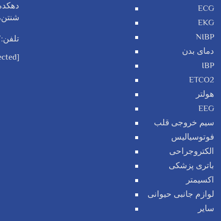
دهکده 
ECG
شنتن، 
EKG
NIBP
تلفن:
دمای بدن
ected]
IBP
ETCO2
هولتر
EEG
سیم خروجی قلب
فوتوسیالیس
الکتروجراحی
باتری پزشکی
اکسیمتر
لوازم جانبی حیوانی
سایر