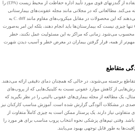
می‌گیرند نیز می‌شود. توصیه‌های CDC اهمیت استفاده از گندزنهای قوی مورد تأیید اداره حفاظت از محیط زیست (EPA) را
ته می‌کند. مطالعاتی که در مجلاتی مانند مجله عفونت‌های بیمارستانی
منتشر شده‌اند، این ادعا را تأیید می‌کنند و نشان می‌دهند که این محصولات در مقابل میکروب‌های مقاوم مانند C. diff به
خوبی عمل می‌کنند. رعایت دستورالعمل‌های CDC تنها چیزی نیست که بیمارستان‌ها باید انجام دهند، بلکه این امر به‌صورت
فه محسوب می‌شود. زمانی که مراکز به این مسئولیت عمل نکنند، خطر
مهم‌تر از همه، قرار گرفتن بیماران در معرض خطر و آسیب دیدن شهرت
گی متقاطع
متقاطع برجسته می‌شوند، در حالی که همچنان دمای دقیقی ارائه می‌دهند.
 گزارش‌هایی از کاهش موارد عفونی نسبت به کلینیک‌هایی که از پروب‌های
 مثال، یک مطالعه از مجله بیماری‌های عفونی بالینی را در نظر بگیرید که
 اجرای فناوری بافردار، کاهشی حدود ۴۰ درصدی در مشکلات آلودگی گزارش شده است. آموزش مناسب کارکنان نیز
متفاوتی نیاز دارند. یک پرستار ممکن است به چیزی کاملاً متفاوت از
ه باشد. وقتی تیم‌های پزشکی نحوه انتخاب پروب مناسب برای هر مورد را
قبت‌ها به طور قابل توجهی بهبود می‌یابند.