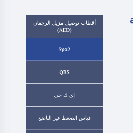
ة
أقطاب توصيل مزيل الرجفان
(AED)
Spo2
QRS
إي ك جي
قياس الضغط غير الباضع