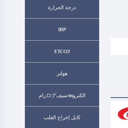
درجة الحرارة
IBP
ETCO2
هولتر
الكتروэнسيفログرام
كابل إخراج القلب