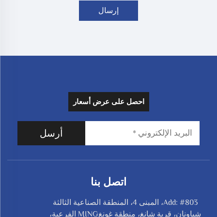
إرسال
احصل على عرض أسعار
أرسل
اتصل بنا
Add: #803، المبنى 4، المنطقة الصناعية الثالثة
شياونان، قرية شانغ، منطقة غونغMING الفرعية،