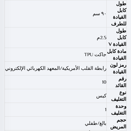
طول
كابل
٩٠ سم
القيادة
للطرف
طول
كابل
2.5م
القيادة V
مادة كابل
جاكت TPU
القيادة
رمز لون
رابطة القلب الأمريكية/المعهد الكهربائي الإلكتروني
القيادة
رقم
10
القائد
نوع
كيس
التغليف
وحدة
1
التغليف
حجم
بالغ/طفلي
المريض