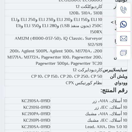
ديل مار
كارديوكلكت 12
د. لي
120B، 310A، 310B
ELI 10 وELI 150 وELI 210 وELI 230 وELI 250 وELI
مورتارا >
250C (بدون منفذ USB) وELI 280 وELI 350 وEli
بورديك
150RX
AM12M (41000-037-50)، IQ Classic، Surveyor
مورتارا
S12/S19
200، 200i، Agilent 300PI، Agilent 300i، M1770A،
فيليبس
M1771A، M1772A، Pagewriter 100، Pagewriter 200،
Pagewriter 300pi، Pagewriter TC20
سبايسلايبرس
كارديودايركت 12
ويلش ألن
CP 10، CP 150، CP 20، CP 250، CP 50
وودواي
نظام كورتيكس CPX
رقم المنتج:
10 أسلاك، AHA، زر
KC210SA-019D
10 أسلاك، IEC، زر
KC210SI-019D
10 أسلاك، AHA، مشبك
KC210PA-019D
10 أسلاك، IEC، مشبك
KC210PI-019D
KC210SA-019D
10 Lead، AHA، Din 3.0