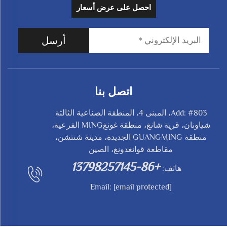
احصل على عرض أسعار
أرسل
اتصل بنا
Add: #803، المبنى 4، المنطقة الصناعية الثالثة
شياونان، قرية شانغ، منطقة غونغMING الفرعية،
منطقة GUANGMING الجديدة، مدينة شنتشن،
مقاطعة قوانغدونغ، الصين
+86-13798257145
هاتف:
Email:
[email protected]