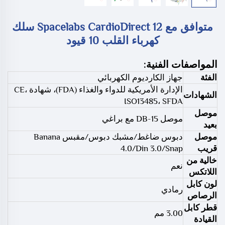
متوافق مع Spacelabs CardioDirect 12 سلك
كهرباء القلب 10 قيود
المواصفات الفنية:
الفئة
جهاز الكارديوم الكهربائي
الإدارة الأمريكية للدواء والغذاء (FDA)، شهادة CE،
الشهادات
ISO13485، SFDA
موصل
موصل DB-15 مع براغي
بعيد
موصل
دبوس ضاغط/مشبك دبوس/مقبس Banana
قريب
4.0/Din 3.0/Snap
خالية من
نعم
اللاتكس
لون كابل
رمادي
الرصاص
قطر كابل
3.00 مم
القيادة