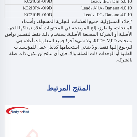
KC210SI-019D
10 Lead، IEC، Din 3.0
KC210PA-019D
10 Lead، AHA، Banana 4.0
KC210PI-019D
10 Lead، IEC، Banana 4.0
*إخلاء المسؤولية: جميع العلامات التجارية المسجلة، وأسماء
المنتجات، والطرز، إلخ الموضحة في المحتويات أعلاه تمتلكها الجهة
الأصلية أو الشركة المصنعة الأصلية. يستخدم ذلك فقط لتفسير توافق
منتجات REDY-MED، ولا شيء آخر! جميع المعلومات أعلاه هي
للرجوع إليها فقط، ولا ينبغي استخدامها كدليل عمل للمؤسسات
الطبية أو الوحدات ذات الصلة. وإلا، فإن أي نتائج لن تكون ذات صلة
بالشركة.
المنتج المرتبط