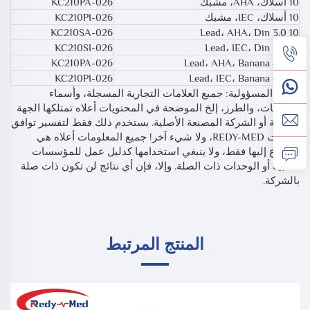
10 أسلاك، AHA، مشبك
KC210PA-026
10 أسلاك، IEC، مشبك
KC210PI-026
KC210SA-026
10 Lead، AHA، Din 3.0
KC210SI-026
10 Lead، IEC، Din 3.0
KC210PA-026
10 Lead، AHA، Banana 4.0
KC210PI-026
10 Lead، IEC، Banana 4.0
*إخلاء المسؤولية: جميع العلامات التجارية المسجلة، وأسماء
المنتجات، والطرز، إلخ الموضحة في المحتويات أعلاه تمتلكها الجهة
الأصلية أو الشركة المصنعة الأصلية. يستخدم ذلك فقط لتفسير توافق
منتجات REDY-MED، ولا شيء آخر! جميع المعلومات أعلاه هي
للرجوع إليها فقط، ولا ينبغي استخدامها كدليل عمل للمؤسسات
الطبية أو الوحدات ذات الصلة. وإلا، فإن أي نتائج لن تكون ذات صلة
بالشركة.
المنتج المرتبط