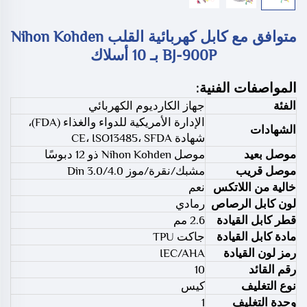
متوافق مع كابل كهربائية القلب Nihon Kohden
BJ-900P بـ 10 أسلاك
المواصفات الفنية:
الفئة
جهاز الكارديوم الكهربائي
الإدارة الأمريكية للدواء والغذاء (FDA)،
الشهادات
شهادة CE، ISO13485، SFDA
موصل بعيد
موصل Nihon Kohden ذو 12 دبوسًا
موصل قريب
مشبك/نقرة/موز 4.0/Din 3.0
خالية من اللاتكس
نعم
لون كابل الرصاص
رمادي
قطر كابل القيادة
2.6 مم
مادة كابل القيادة
جاكت TPU
رمز لون القيادة
IEC/AHA
رقم القائد
10
نوع التغليف
كيس
وحدة التغليف
1