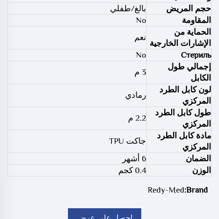
حجم المريض
بالغ/طفلي
المقاومة
No
الحماية من
نعم
الإشارات الخارجية
No
Стериль
إجمالي طول
3 م
الكابل
لون كابل الطرد
رمادي
المركزي
طول كابل الطرد
2.2 م
المركزي
مادة كابل الطرد
جاكت TPU
المركزي
الضمان
6 أشهر
الوزن
0.4 كجم
Redy-Med
Brand:
احصل على عرض