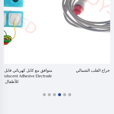
متوافق مع كابل كهربائي قابل للاستعمال مرة واحدة من نوع GE
م
Radiotranslucent Adhesive Electrode. كهرباء مسبقة التوصيل
للأطفال حديثي الولادة