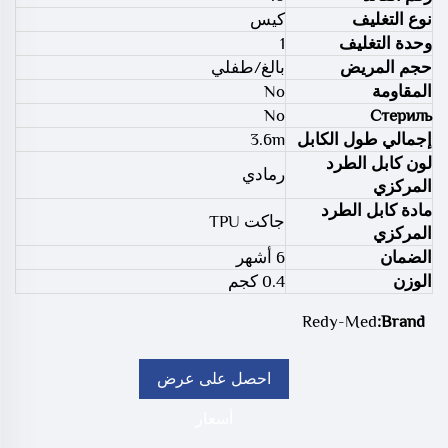
نوع التغليف
كيس
وحدة التغليف
1
حجم المريض
بالغ/طفلي
المقاومة
No
No
Стериль
إجمالي طول الكابل
3.6m
لون كابل الطرد
رمادي
المركزي
مادة كابل الطرد
جاكت TPU
المركزي
الضمان
6 أشهر
الوزن
0.4 كجم
Redy-Med
Brand:
احصل على عرض
أسعار