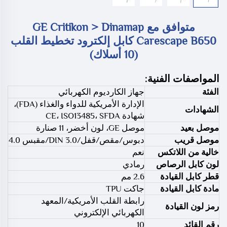
متوافق مع GE Critikon > Dinamap
Carescape B650 كابل إلكترود تخطيط القلب
(10 أسلاك)
المواصفات الفنية:
الفئة
جهاز الكارديوم الكهربائي
الإدارة الأمريكية للدواء والغذاء (FDA)،
الشهادات
شهادة CE، ISO13485، SFDA
موصل بعيد
موصل GE، لون أخضر، 11 صنارة
موصل قريب
دبوس/مقص/قفل/DIN 3.0/مقبس 4.0
خالية من اللاتكس
نعم
لون كابل الرصاص
رمادي
قطر كابل القيادة
2.6 مم
مادة كابل القيادة
جاكت TPU
رابطة القلب الأمريكية/المعهد
رمز لون القيادة
الكهربائي الإلكتروني
رقم القائد
10