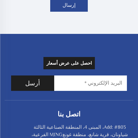
إرسال
احصل على عرض أسعار
أرسل
اتصل بنا
Add: #803، المبنى 4، المنطقة الصناعية الثالثة
شياونان، قرية شانغ، منطقة غونغMING الفرعية،