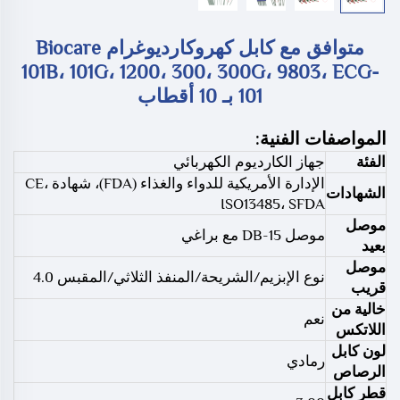
متوافق مع كابل كهروكارديوغرام Biocare
101B، 101G، 1200، 300، 300G، 9803، ECG-
101 بـ 10 أقطاب
المواصفات الفنية:
الفئة
جهاز الكارديوم الكهربائي
الإدارة الأمريكية للدواء والغذاء (FDA)، شهادة CE،
الشهادات
ISO13485، SFDA
موصل
موصل DB-15 مع براغي
بعيد
موصل
نوع الإبزيم/الشريحة/المنفذ الثلاثي/المقبس 4.0
قريب
خالية من
نعم
اللاتكس
لون كابل
رمادي
الرصاص
قطر كابل