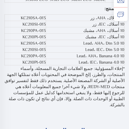
رقم المنتج:
10 أسلاك، AHA، زر
KC210SA-013
10 أسلاك، IEC، زر
KC210SI-013
10 أسلاك، AHA، مشبك
KC210PA-013
10 أسلاك، IEC، مشبك
KC210PI-013
KC210SA-013
10 Lead، AHA، Din 3.0
KC210SI-013
10 Lead، IEC، Din 3.0
KC210PA-013
10 Lead، AHA، Banana 4.0
KC210PI-013
10 Lead، IEC، Banana 4.0
*إخلاء المسؤولية: جميع العلامات التجارية المسجلة، وأسماء
المنتجات، والطرز، إلخ الموضحة في المحتويات أعلاه تمتلكها الجهة
الأصلية أو الشركة المصنعة الأصلية. يستخدم ذلك فقط لتفسير توافق
منتجات REDY-MED، ولا شيء آخر! جميع المعلومات أعلاه هي
للرجوع إليها فقط، ولا ينبغي استخدامها كدليل عمل للمؤسسات
الطبية أو الوحدات ذات الصلة. وإلا، فإن أي نتائج لن تكون ذات صلة
بالشركة.