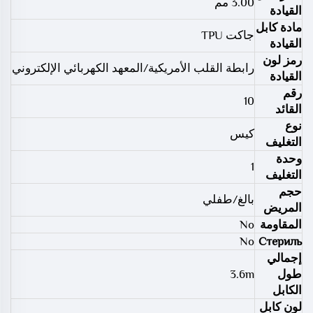
3.00 مم
القيادة
مادة كابل
جاكت TPU
القيادة
رمز لون
رابطة القلب الأمريكية/المعهد الكهربائي الإلكتروني
القيادة
رقم
10
القائد
نوع
كيس
التغليف
وحدة
1
التغليف
حجم
بالغ/طفلي
المريض
المقاومة
No
No
Стериль
إجمالي
طول
3.6m
الكابل
لون كابل