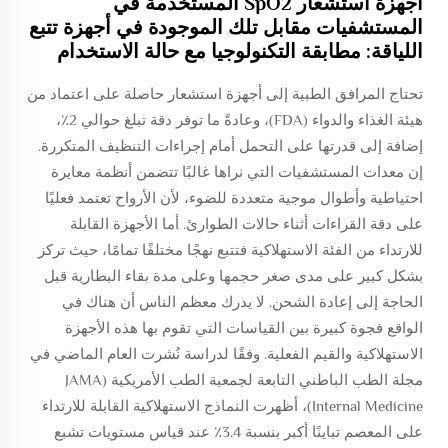
أجهزة استشعار SpO2 المستخدمة في
المستشفيات مقابل تلك الموجودة في أجهزة تتبع
اللياقة: مطابقة التكنولوجيا مع حالة الاستخدام
تحتاج المرافق الطبية إلى أجهزة استشعار حاصلة على اعتماد من
هيئة الغذاء والدواء (FDA)، وعادةً ما توفر دقة تبلغ حوالي 2٪،
إضافة إلى قدرتها على التحمل أمام إجراءات التنظيف المتكررة.
إن معدات المستشفيات التي نراها غالبًا تتضمن أنظمة معايرة
احتياطية وأطوال موجية متعددة للضوء، لأن الأرواح تعتمد فعليًا
على دقة القراءات أثناء حالات الطوارئ. أما الأجهزة القابلة
للارتداء من الفئة الاستهلاكية فتتبع نهجًا مختلفًا تمامًا، حيث تركز
بشكل كبير على مدى صغر حجمها وعلى مدة بقاء البطارية قبل
الحاجة إلى إعادة الشحن. لا يدرك معظم الناس أن هناك في
الواقع فجوة كبيرة بين القياسات التي تقوم بها هذه الأجهزة
الاستهلاكية والقيم الفعلية. وفقًا لدراسة نُشرت العام الماضي في
مجلة الطب الباطني التابعة لجمعية الطب الأمريكية (JAMA
Internal Medicine)، أظهرت النماذج الاستهلاكية القابلة للارتداء
على المعصم تباينًا أكبر بنسبة 3.4٪ عند قياس مستويات تشبع