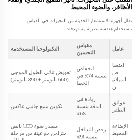
الأظافر، والضوء المحيط
تقلل أجهزة الاستشعار الحديثة من التحيزات في القياس
باستخدام هندسة بصرية مستهدفة:
مقياس
عامل
التكنولوجيا المستخدمة
التحسين
امتصا
انخفاض
ص
تعويض ثنائي الطول الموجي
بنسبة 74% في
الميلاني
(660 نانومتر + 890 نانومتر)
الخطأ
ن
زيادة في
عوائق
الدقة بنسبة
تكوين منبع جانبي عاكس
الظفر
68%
الإضاءة
مصدر ضوء LED نابض
رفض التداخل
المحيط
متزامن مع عينة من مرحلة
بنسبة 91%