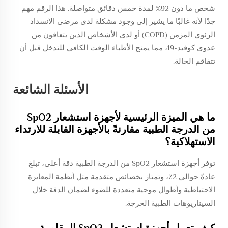
شخص ما دون 92% لمدة خمس دقائق متواصلة. هذا الرقم مهم
جدًا لأنه غالبًا ما يشير إلى وجود مشكلة لدى مرضى الانسداد
الرئوي المزمن (COPD) أو لدى الأشخاص الذين يتعافون من
عدوى كوفيد-19، مما يمنح الأطباء الوقت الكافي للتدخل قبل أن
تتفاقم الحالة.
الأسئلة الشائعة
ما هي الميزة الرئيسية لأجهزة استشعار SpO2
من الدرجة الطبية مقارنةً بالأجهزة القابلة للارتداء
الاستهلاكية؟
توفر أجهزة استشعار SpO2 من الدرجة الطبية دقة أعلى، تبلغ
عادةً حوالي 2٪، وتمتاز بخصائص متقدمة مثل أنظمة المعايرة
الاحتياطية وأطوال موجية متعددة للضوء لضمان الدقة خلال
السيناريوهات الطبية الحرجة.
كيف تعمل أجهزة استشعار SpO2 المقاومة