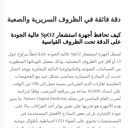
دقة فائقة في الظروف السريرية والصعبة
كيف تحافظ أجهزة استشعار SpO2 عالية الجودة
على الدقة تحت الظروف القياسية
تُسجل أجهزة استشعار SpO2 عالية الجودة عادةً خطأً يتراوح حول
2٪ أو أقل في الظروف المعملية، وذلك بفضل تكويناتها المتطورة
من الصمامات الضوئية والتكنولوجيا الذكية للمعايرة. ووجد اختبار
حديث أن النماذج الممتازة تتماشى بشكل جيد مع الفحوصات
التقليدية لغازات الدم الشرياني بنسبة تصل إلى 98٪ من الوقت
على امتداد 10,000 ساعة من مراقبة المرضى، وفقًا لدراسة
نُشرت العام الماضي في مجلة Nature Digital Medicine. ما يميز
هذه الأجهزة هو قدرتها على تغيير تواتر أخذ القراءات بناءً على
جودة الإشارة. بل إن بعض النماذج الأفضل المستخدمة في
المستشفيات تحتوي على أضواء LED احتياطية بأطوال موجية