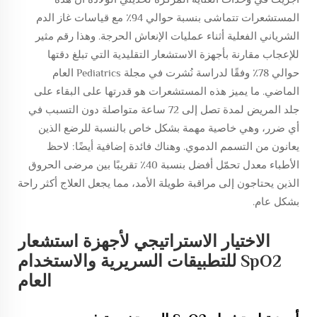
المستشعرات تتماشى بنسبة حوالي 94٪ مع قياسات غاز الدم
الشرياني الفعلية أثناء عمليات الإنعاش الحرجة. وهذا رقم مثير
للإعجاب مقارنة بأجهزة الاستشعار التقليدية التي تبلغ دقتها
حوالي 78٪ وفقًا لدراسة نُشرت في مجلة Pediatrics العام
الماضي. ما يميز هذه المستشعرات هو قدرتها على البقاء على
جلد المريض لمدة تصل إلى 72 ساعة متواصلة دون التسبب في
أي ضرر، وهي خاصية مهمة بشكل خاص بالنسبة للرضع الذين
يعانون من التسمم الدموي. وهناك فائدة إضافية أيضًا: لاحظ
الأطباء معدل تحمّل أفضل بنسبة 40٪ تقريبًا بين مرضى الحروق
الذين يحتاجون إلى مراقبة طويلة الأمد، مما يجعل العلاج أكثر راحة
بشكل عام.
الاختيار الاستراتيجي لأجهزة استشعار
SpO2 للتطبيقات السريرية والاستخدام
العام