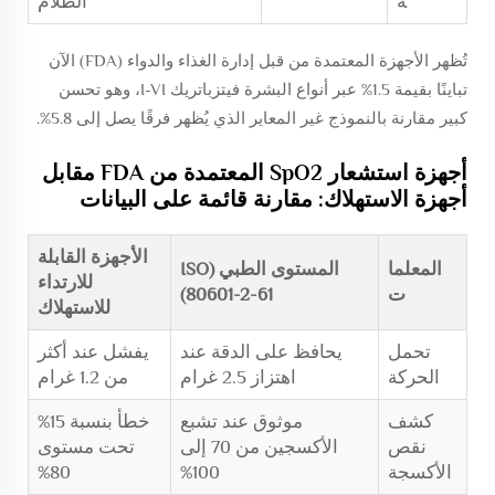
ة
الظلام
تُظهر الأجهزة المعتمدة من قبل إدارة الغذاء والدواء (FDA) الآن
تباينًا بقيمة 1.5% عبر أنواع البشرة فيتزباتريك I-VI، وهو تحسن
كبير مقارنة بالنموذج غير المعاير الذي يُظهر فرقًا يصل إلى 5.8%.
أجهزة استشعار SpO2 المعتمدة من FDA مقابل
أجهزة الاستهلاك: مقارنة قائمة على البيانات
الأجهزة القابلة
المعلما
المستوى الطبي (ISO
للارتداء
ت
80601-2-61)
للاستهلاك
تحمل
يحافظ على الدقة عند
يفشل عند أكثر
الحركة
اهتزاز 2.5 غرام
من 1.2 غرام
كشف
موثوق عند تشبع
خطأ بنسبة 15%
نقص
الأكسجين من 70 إلى
تحت مستوى
الأكسجة
100%
80%