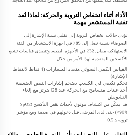
مختلفة، مما يمكنها من التحقق المزدوج من نتائجها عند الحاجة.
الأداء أثناء انخفاض التروية والحركة: لماذا تُعد
تقنية المستشعر مهمة
تؤدي حالات انخفاض التروية إلى تقليل نسبة الإشارة إلى
الضوضاء بنسبة تصل إلى 85٪ في أجهزة الاستشعار من الفئة
الاستهلاكية مقابل 32٪ في الأجهزة الطبية. وتتصدى قياسات تشبع
الأكسجين المتقدمة لهذا الأمر من خلال:
القياس الكمي الضوئي متعدد المسارات (4 نقاط لالتقاط
الإشارة)
تحكم تكيفي في الكسب يضخم إشارات النبض الضعيفة
أخذ عينات متسامح مع الحركة عند 128 هرتز مع إلغاء
التشويش
هذا يمكّن من اكتشاف موثوق لأحداث نقص التأكسج (SpO2
<90%) حتى لدى المرضى قبل دخولهم في صدمة ومع مؤشر
تروية ≥ 0.3.
التغلب على التحيزات: تأثير التصبغ الجلدي، وطلاء