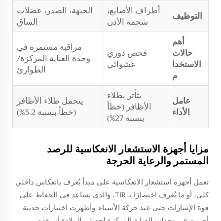
أطراف الأصابع،
الجبهة، الصدر، عضلات
التوظيف
شحمة الأذن
الساق
أهم
مراقبة مستمرة في
حالات
فحص دوري
وحدة العناية المركزة/
الاستخدا
عشوائي
الطوارئ
م
يتأثر بطلاء
عامل
يتحمل طلاء الأظافر
الأظافر (خطأ
الأداء
(خطأ بنسبة 3.2%)
بنسبة 27%)
مزايا أجهزة الاستشعار الانعكاسية للرصد
المستمر والرعاية الحرجة
تعمل أجهزة استشعار الانعكاسية على مبدأ يُعرف بانعكاس داخلي
كلي، أو ما يُعرف اختصارًا بـ TIR، والذي يساعد في الحفاظ على
قوة الإشارات حتى عند حركة الأشياء. وأظهرت اختبارات حديثة
أجريت في وحدات العناية المركزة لحديثي الولادة أن هذه