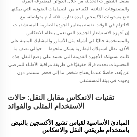
بفضل التطورات الحديثة من خلال الدوائر المطبوعة المرنة
والمصفوفات الفائقة الكفاءة من الصمامات الضوئية التي يمكنها
تتبع مستويات الأكسجين لمدة تقارب ثلاثة أيام متواصلة، مع
الالتزام في الوقت نفسه بمعايير الجودة الصارمة للمستشفيات.
إن أجهزة الاستشعار الجديدة التي تعمل بنظام الانعكاس
والمستخدمة حاليًا في أشياء مثل الأساور والمشابك المثبتة على
الأذن، تقلل استهلاك البطارية بشكل ملحوظ — حوالي نصف ما
كانت تستهلكه الأجهزة القديمة التي تعتمد على وضع النقل. هذه
التحسينات تحدث فرقًا حقيقيًا في طريقة مراقبة الأطباء للمرضى
عن بُعد، خاصةً عندما يحتاج شخص ما إلى فحص مستمر دون
وجوده في بيئة المستشفى.
تقنيات الانعكاس مقابل النقل: حالات
الاستخدام المثلى والفوائد
المبادئ الأساسية لقياس تشبع الأكسجين بالنبض
باستخدام طريقتي النقل والانعكاس