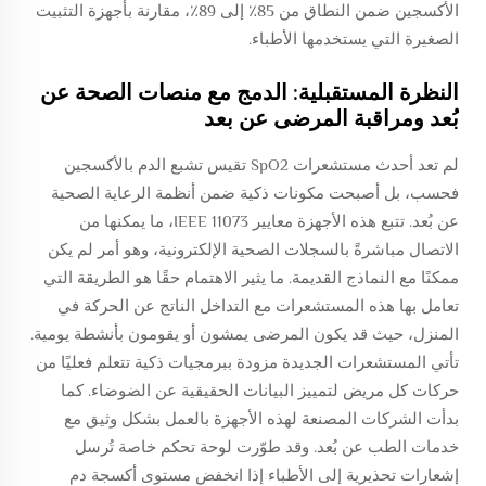
الأكسجين ضمن النطاق من 85٪ إلى 89٪، مقارنة بأجهزة التثبيت
الصغيرة التي يستخدمها الأطباء.
النظرة المستقبلية: الدمج مع منصات الصحة عن
بُعد ومراقبة المرضى عن بعد
لم تعد أحدث مستشعرات SpO2 تقيس تشبع الدم بالأكسجين
فحسب، بل أصبحت مكونات ذكية ضمن أنظمة الرعاية الصحية
عن بُعد. تتبع هذه الأجهزة معايير IEEE 11073، ما يمكنها من
الاتصال مباشرةً بالسجلات الصحية الإلكترونية، وهو أمر لم يكن
ممكنًا مع النماذج القديمة. ما يثير الاهتمام حقًا هو الطريقة التي
تعامل بها هذه المستشعرات مع التداخل الناتج عن الحركة في
المنزل، حيث قد يكون المرضى يمشون أو يقومون بأنشطة يومية.
تأتي المستشعرات الجديدة مزودة ببرمجيات ذكية تتعلم فعليًا من
حركات كل مريض لتمييز البيانات الحقيقية عن الضوضاء. كما
بدأت الشركات المصنعة لهذه الأجهزة بالعمل بشكل وثيق مع
خدمات الطب عن بُعد. وقد طوّرت لوحة تحكم خاصة تُرسل
إشعارات تحذيرية إلى الأطباء إذا انخفض مستوى أكسجة دم