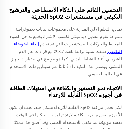
التحسين القائم على الذكاء الاصطناعي والترشيح
التكيفي في مستشعرات SpO2 الحديثة
نماذج التعلم الآلي المدربة على مجموعات بيانات ديموغرافية
متنوعة تقوم بتعديل ديناميكي لكسب الإشارة وقمع تداخل الضوء
المحيط والحركات. المستشعرات التي تستخدم
إلغاء الضوضاء
التكيفي
حققت نسبة ترابط بلغت 98.7٪ مع قراءات غاز الدم
الشرياني أثناء النشاط البدني، كما هو موضح في اختبارات جهاز
المشي. ويضمن هذا التكيف أداءً ثابتًا عبر سيناريوهات الاستخدام
في العالم الحقيقي.
الاتجاه نحو التصغير والكفاءة في استهلاك الطاقة
في أجهزة SpO2 القابلة للارتداء
لكي يعمل مراقبة SpO2 القابلة للارتداء بشكل جيد، يجب أن تكون
الأجهزة صغيرة بدرجة كافية لارتدائها براحة، ولكنها في الوقت
نفسه موثوقة بما يكفي للاستخدام الطبي. وقد أصبح هذا ممكنًا