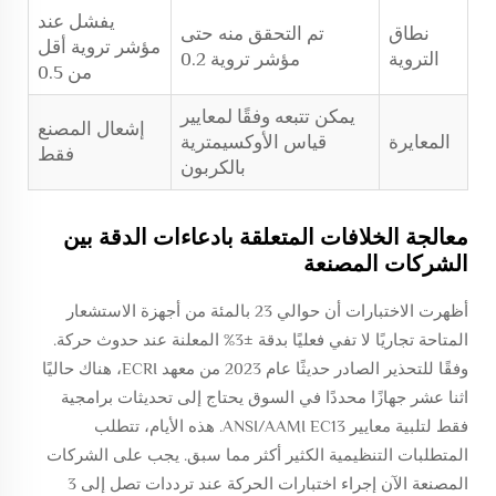
يفشل عند
نطاق
تم التحقق منه حتى
مؤشر تروية أقل
التروية
مؤشر تروية 0.2
من 0.5
يمكن تتبعه وفقًا لمعايير
إشعال المصنع
المعايرة
قياس الأوكسيمترية
فقط
بالكربون
معالجة الخلافات المتعلقة بادعاءات الدقة بين
الشركات المصنعة
أظهرت الاختبارات أن حوالي 23 بالمئة من أجهزة الاستشعار
المتاحة تجاريًا لا تفي فعليًا بدقة ±3% المعلنة عند حدوث حركة.
وفقًا للتحذير الصادر حديثًا عام 2023 من معهد ECRI، هناك حاليًا
اثنا عشر جهازًا محددًا في السوق يحتاج إلى تحديثات برامجية
فقط لتلبية معايير ANSI/AAMI EC13. هذه الأيام، تتطلب
المتطلبات التنظيمية الكثير أكثر مما سبق. يجب على الشركات
المصنعة الآن إجراء اختبارات الحركة عند ترددات تصل إلى 3