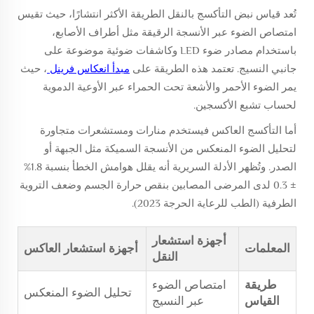
تُعد قياس نبض التأكسج بالنقل الطريقة الأكثر انتشارًا، حيث تقيس
امتصاص الضوء عبر الأنسجة الرقيقة مثل أطراف الأصابع،
باستخدام مصادر ضوء LED وكاشفات ضوئية موضوعة على
جانبي النسيج. تعتمد هذه الطريقة على
مبدأ انعكاس فرينل
، حيث
يمر الضوء الأحمر والأشعة تحت الحمراء عبر الأوعية الدموية
لحساب تشبع الأكسجين.
أما التأكسج العاكس فيستخدم منارات ومستشعرات متجاورة
لتحليل الضوء المنعكس من الأنسجة السميكة مثل الجبهة أو
الصدر. وتُظهر الأدلة السريرية أنه يقلل هوامش الخطأ بنسبة 1.8%
± 0.3 لدى المرضى المصابين بنقص حرارة الجسم وضعف التروية
الطرفية (الطب للرعاية الحرجة 2023).
أجهزة استشعار
المعلمات
أجهزة استشعار العاكس
النقل
طريقة
امتصاص الضوء
تحليل الضوء المنعكس
القياس
عبر النسيج