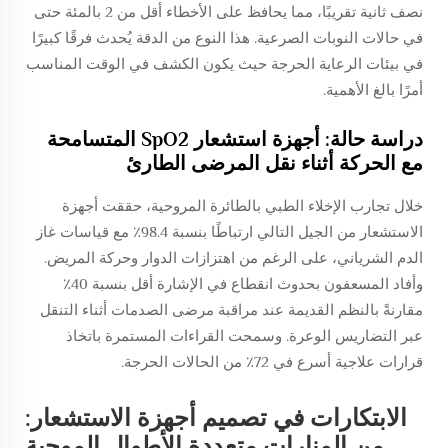
نصف ثانية تقريبًا، مما يحافظ على الأخطاء أقل من 2 بالمئة حتى
في حالات النوبات الصرعية. هذا النوع من الدقة يُحدث فرقًا كبيرًا
في بيئات الرعاية الحرجة حيث يكون الكشف في الوقت المناسب
أمرًا بالغ الأهمية.
دراسة حالة: أجهزة استشعار SpO2 المتسامحة
مع الحركة أثناء نقل المرضى الطارئ
خلال تجارب الإخلاء الطبي بالطائرة المروحية، حققت أجهزة
الاستشعار من الجيل التالي ارتباطًا بنسبة 98.4٪ مع قياسات غاز
الدم الشرياني، على الرغم من اهتزازات الدوار وحركة المريض.
وأفاد المسعفون بحدوث انقطاع في الإشارة أقل بنسبة 40٪
مقارنةً بالنظم القديمة عند مراقبة مرضى الصدمات أثناء التنقل
عبر التضاريس الوعرة. وسمحت القراءات المستمرة باتخاذ
قرارات علاجية أسرع في 72٪ من الحالات الحرجة.
الابتكارات في تصميم أجهزة الاستشعار:
من المنارات متعددة الأطوال الموجية