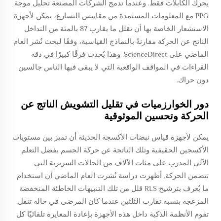
يحرك الكابلات فقط. وعندما تدمج الشركات المصنعة تحليل موجة
PPG مع المعلومات المستمدة من مقاييس التسارع، يمكن لأجهزة
الاستشعار الخاصة بها أن تقلل ما يقارب 87 بالمئة من التداخل
الناتج عن الحركة مقارنةً بالنماذج القياسية، وفقًا لبحث نُشر العام
الماضي على ScienceDirect. وهذا يُحدث فرقًا كبيرًا في دقة
القراءات في المواقف الواقعية التي لا يبقى فيها الناس جالسين
دون حراك.
دور الخوارزميات في تقليل التشويش الناتج عن
الحركة وتحسين الموثوقية
يمكن لأجهزة قياس نبضات الأكسجة الحديثة أن تميز بين مستويات
الأكسجين الحقيقية وتلك الناتجة عن حركة الجسم بفضل التعلم
الآلي المدرب على مئات الآلاف من الحالات السريرية التي
تتضمن الحركة. أظهرت دراسة نُشرت العام الماضي أن استخدام
ما يُعرف بترشيح RLS قلل من تلك التنبيهات الخاطئة المنخفضة
المزعجة بنسبة تقارب الثلثين عندما كان المرضى في حالة تنقل.
تقوم الأنظمة الذكية داخل هذه الأجهزة بإعادة المعايرة تلقائيًا كل