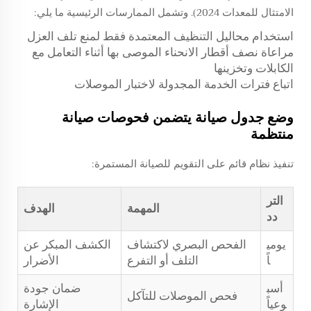
الامتثال للمعدات 2024). وتشمل الممارسات الرئيسية ما يلي:
استخدام محاليل التنظيف المعتمدة فقط لمنع تلف العزل
مراعاة نصف أقطار الانحناء الموصى بها أثناء التعامل مع
الكابلات وتخزينها
اتباع فترات الخدمة المجدولة لاختبار الموصلات
وضع جدول صيانة يتضمن فحوصات صيانة
منتظمة
تنفيذ نظام قائم على التقويم للصيانة المستمرة:
التر
المهمة
الهدف
دد
يومي
الفحص البصري لاكتشاف
الكشف المبكر عن
اً
التلف أو التفرع
الأضرار
أسب
ضمان جودة
فحص الموصلات للتآكل
وعياً
الإشارة