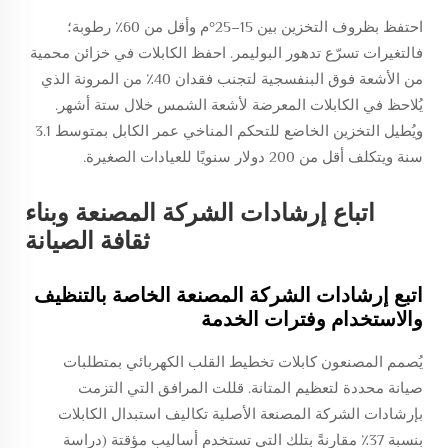
احتفظ بظروف التخزين بين 15–25°م وأقل من 60٪ رطوبة؛
فالتغيرات تسرّع تدهور البوليمر. احفظ الكابلات في خزائن محمية
من الأشعة فوق البنفسجية لتجنب فقدان 40٪ من المرونة الذي
يُلاحظ في الكابلات المعرضة لأشعة الشمس خلال ستة أشهر.
ويُطيل التخزين الخاضع للتحكم المناخي عمر الكابل بمتوسط 3.1
سنة ويتكلف أقل من 200 دولار سنويًا للعيادات الصغيرة.
اتباع إرشادات الشركة المصنعة وبناء
ثقافة الصيانة
اتبع إرشادات الشركة المصنعة الخاصة بالتنظيف
والاستخدام وفترات الخدمة
يُصمم المصنعون كابلات تخطيط القلب الكهربائي بمتطلبات
صيانة محددة لتعظيم المتانة. قللت المرافق التي التزمت
بإرشادات الشركة المصنعة الأصلية تكاليف استبدال الكابلات
بنسبة 37٪ مقارنةً بتلك التي تستخدم أساليب مؤقتة (دراسة