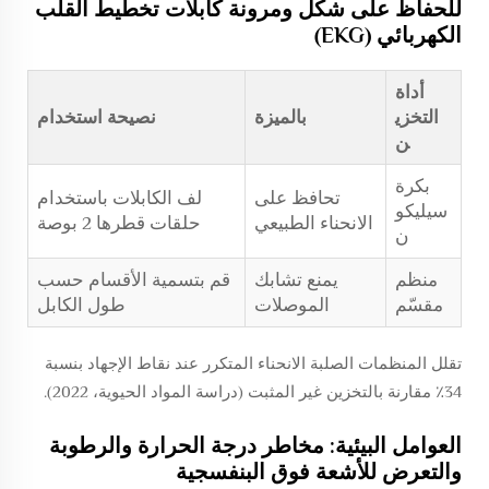
للحفاظ على شكل ومرونة كابلات تخطيط القلب
الكهربائي (EKG)
أداة
التخزي
بالميزة
نصيحة استخدام
ن
بكرة
تحافظ على
لف الكابلات باستخدام
سيليكو
الانحناء الطبيعي
حلقات قطرها 2 بوصة
ن
منظم
يمنع تشابك
قم بتسمية الأقسام حسب
مقسّم
الموصلات
طول الكابل
تقلل المنظمات الصلبة الانحناء المتكرر عند نقاط الإجهاد بنسبة
34٪ مقارنة بالتخزين غير المثبت (دراسة المواد الحيوية، 2022).
العوامل البيئية: مخاطر درجة الحرارة والرطوبة
والتعرض للأشعة فوق البنفسجية