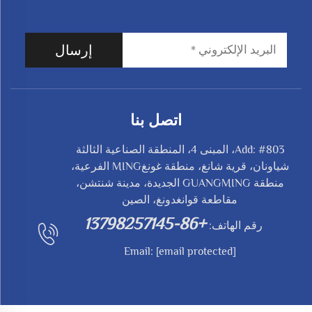
إرسال
اتصل بنا
Add: #803، المبنى 4، المنطقة الصناعية الثالثة
شياونان، قرية شانغ، منطقة غونغMING الفرعية،
منطقة GUANGMING الجديدة، مدينة شنتشن،
مقاطعة قوانغدونغ، الصين
+86-13798257145
رقم الهاتف:
Email:
[email protected]