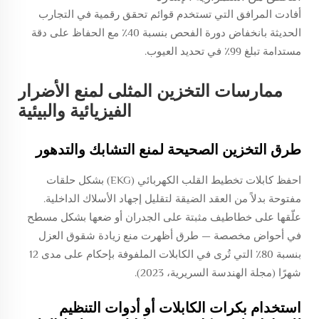
أفادت المرافق التي تستخدم قوائم تحقق رقمية في التجارب
الحديثة بانخفاض دورة الفحص بنسبة 40٪ مع الحفاظ على دقة
مستدامة تبلغ 99٪ في تحديد العيوب.
ممارسات التخزين المثلى لمنع الأضرار
الفيزيائية والبيئية
طرق التخزين الصحيحة لمنع التشابك والتدهور
احفظ كابلات تخطيط القلب الكهربائي (EKG) بشكل حلقات
مفتوحة بدلاً من العقد الضيقة لتقليل إجهاد الأسلاك الداخلية.
علّقها على خطاطيف مثبتة على الجدران أو ضعها بشكل مسطح
في أحواض مخصصة — طرق أظهرت منع زيادة شقوق العزل
بنسبة 80٪ التي تُرى في الكابلات الملفوفة بإحكام على مدى 12
شهرًا (مجلة الهندسة السريرية، 2023).
استخدام بكرات الكابلات أو أدوات التنظيم