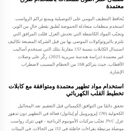
معتمدة
يُحافظ التنظيف اليومي على التوصيلية ويمنع تراكم الرواسب.
استخدم منظفات متعادلة الحموضة تُطبق بقطن خالٍ من الوبر،
وتجنّب المواد الكاشطة التي تخدش العزل. قللت المرافق التي
تلتزم بالبروتوكولات الموصى بها من قبل الشركة المصنعة تكاليف
استبدال الكابلات بنسبة 37٪ مقارنةً بتلك التي تستخدم أساليب
غير معتمدة (دراسة هندسة سريرية 2023). ركّز على وصلات
الأقطاب، حيث يتراكم 68٪ من الحطام المسبب لاضطراب
الإشارة.
استخدام مواد تطهير معتمدة ومتوافقة مع كابلات
تخطيط القلب الكهربائي
تحقق دائمًا من التوافق الكيميائي قبل التعقيم. تعد المحاليل
الكحولية (70٪ إيزوبروبيل أو إيثانول) فعالة في التطهير دون تدهور
عزل PVC. تجنّب مركبات الأمونيوم الرباعية - فهي تترك رواسب
موصلة مرتبطة بقراءات خاطئة في 12٪ من الحالات. في البيئات