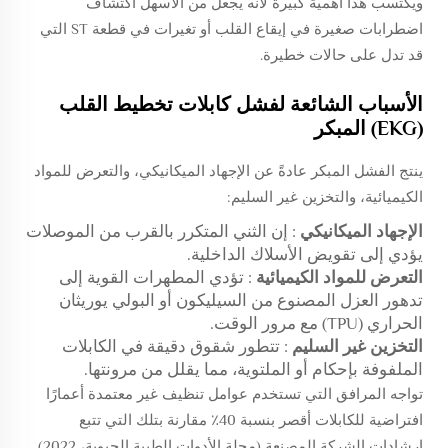
ويكتسب هذا أهمية كبيرة لأنه يجعل من الأسهل اكتشاف
اضطرابات صغيرة في إيقاع القلب أو تغيرات في قطعة ST التي
قد تدل على حالات خطيرة.
الأسباب الشائعة لفشل كابلات تخطيط القلب
(EKG) المبكر
ينتج الفشل المبكر عادةً عن الإجهاد الميكانيكي، والتعرض للمواد
الكيميائية، والتخزين غير السليم:
الإجهاد الميكانيكي
: إن الثني المتكرر بالقرب من الموصلات
يؤدي إلى تقويض الأسلاك الداخلية.
التعرض للمواد الكيميائية
: تؤدي المطهرات القوية إلى
تدهور العزل المصنوع من السيليكون أو البولي يوريثان
الحراري (TPU) مع مرور الوقت.
التخزين غير السليم
: تتطور شقوق دقيقة في الكابلات
الملفوفة بإحكام أو الملتوية، مما يقلل من مرونتها.
تواجه المرافق التي تستخدم عوامل تنظيف غير معتمدة أعمارًا
افتراضية للكابلات أقصر بنسبة 40٪ مقارنة بتلك التي تتبع
إرشادات الشركة المصنعة (مجلة الأدوات الطبية الحيوية، 2022).