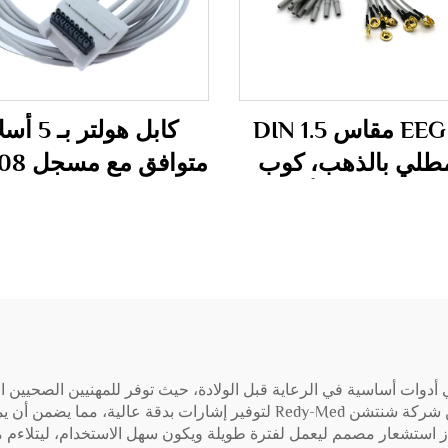
كابل EEG مقاس DIN 1.5
كابل هولتر ب
طلي بالذهب، كوب
متوافق 
إلكترود EEG، كابل أقطاب
Holter H600
EEG
 أدوات أساسية في الرعاية قبل الولادة، حيث توفر للمهنيين الصحيين
مضاعفات محتملة مبكرًا. تم تصميم أجهزة الاستشعار من شركة شنتشن Redy-Med 
هاز استشعار مصمم ليعمل لفترة طويلة ويكون سهل الاستخدام، ليتلاءم 