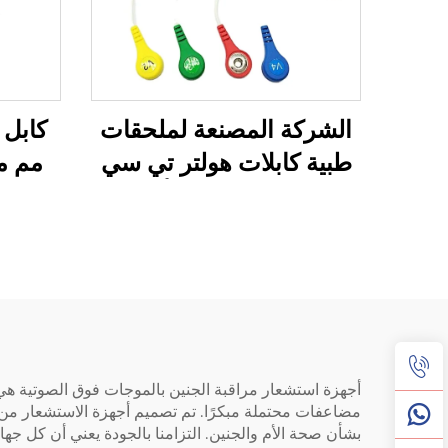
الشركة المصنعة لملحقات
طبية كابلات هولتر تي سي
مم م
جي مربوطة بـ 10 أسلاك
قياسية لموديل Mortara
H12
أجهزة استشعار مراقبة الجنين بالموجات فوق الصوتية هي
بشأن صحة الأم والجنين. التزامنا بالجودة يعني أن كل ج