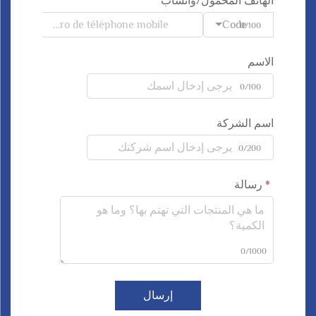
الهاتف المحمول/واتساب
Code
0/100
الاسم
0/100
اسم الشركة
0/200
رسالة
0/1000
إرسال