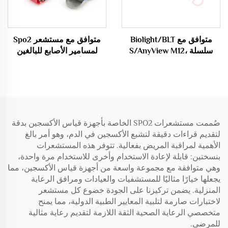
متوافق مع Biolight/BLT
متوافق مع مستشعر Spo2
سلسلة S/AnyView M12،
لمسامير الأصابع للبالغين
Econet Proview 12 مستشعر
باتصال أحمر من نوع Masimo
Spo2 بـ 9 دبابيس Oximax
Rainbow 20pin، RAD-97،
/Probe، كابل أوكسيميتري
Radical 7 Spo2
Sensor/Probe
S10/S12
صُممت مستشعرات SPO2 الخاصة بأجهزة قياس الأكسجين بدقة
لتقديم قراءات دقيقة لتشبع الأكسجين في الدم، وهو أمر بالغ
الأهمية لمراقبة المريض بفعالية. تتوفر هذه المستشعرات
بنسختين: قابلة لإعادة الاستخدام وأخرى للاستخدام مرة واحدة،
وهي متوافقة مع مجموعة واسعة من أجهزة قياس الأكسجين، مما
يجعلها خيارًا مثاليًا للمستشفيات والعيادات ومرافق الرعاية
المنزلية. يضمن تركيزنا على الجودة خضوع كل مستشعر
لاختبارات صارمة لتلبية المعايير الطبية الدولية، مما يمنح
متخصصي الرعاية الصحية الثقة اللازمة لتقديم رعاية مثالية
للمرضى.