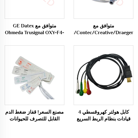
متوافق مع
متوافق مع GE Datex
Ohmeda Trusignal OXY-F4-
Mindray/Edan/Carewell/Contec/Creative/Draeger
Vista 120
GE مستشعر Spo2 /Probe
/Edan/Kontron/Sonolife/Venni
مستشعر Spo2 /Probe
Cable
كابل هولتر كهروقسطي 4
مصنع السعر! قفاز ضغط الدم
قيادات بنظام الربط السريع
القابل للتصرف للحيوانات
IEC المستلزمات الطبية
الأليفة كلب / قطة NIBP قفاز
طبي استهلاكي