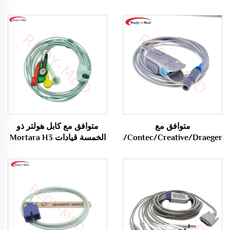
متوافق مع
متوافق مع كابل هولتر ذو
Mindray/Edan/Carewell/Contec/Creative/Draeger
الخمسة قيادات Mortara H3
H3+
Vista 120
/Edan/Kontron/Sonolife/Venni
مستشعر Spo2 /Probe
Cable