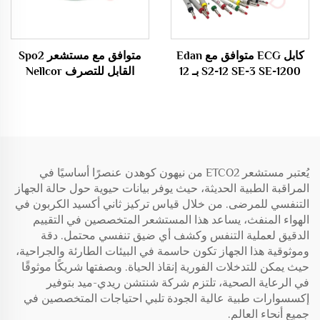
كابل ECG متوافق مع Edan
متوافق مع مستشعر Spo2
S2-12 SE-3 SE-1200 بـ 12
القابل للتصرف Nellcor
قيادة / 10 قيادة للأدوات
Oximax DB9 9Pin
الطبية الاستهلاكية
يُعتبر مستشعر ETCO2 من نيهون كوهدن عنصرًا أساسيًا في
المراقبة الطبية الحديثة، حيث يوفر بيانات حيوية حول حالة الجهاز
التنفسي للمرضى. من خلال قياس تركيز ثاني أكسيد الكربون في
الهواء المنفث، يساعد هذا المستشعر المتخصصين في التقييم
الدقيق لعملية التنفس وكشف أي ضيق تنفسي محتمل. دقة
وموثوقية هذا الجهاز تكون حاسمة في البيئات الطارئة والجراحية،
حيث يمكن للتدخلات الفورية إنقاذ الحياة. وبصفتها شريكًا موثوقًا
في الرعاية الصحية، تلتزم شركة شنتشن ريدي-ميد بتوفير
إكسسوارات طبية عالية الجودة تلبي احتياجات المتخصصين في
جميع أنحاء العالم.