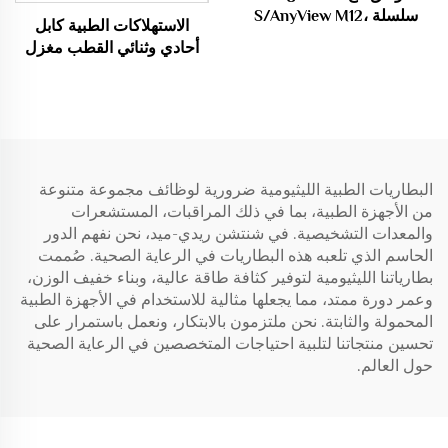
سلسلة S/AnyView M12،
الاستهلاكات الطبية كابل
Econet Proview 12 مستشعر
أحادي وثنائي القطب مغزل
Spo2 بـ 9 دبابيس Oximax
الكهربة الحرارية
/Probe، كابل أوكسيميتري
S10/S12
البطاريات الطبية الليثيومية ضرورية لوظائف مجموعة متنوعة
من الأجهزة الطبية، بما في ذلك المراقبات، المستشعرات
والمعدات التشخيصية. في شنتشن ريدي-ميد، نحن نفهم الدور
الحاسم الذي تلعبه هذه البطاريات في الرعاية الصحية. صُممت
بطارياتنا الليثيومية لتوفير كثافة طاقة عالية، وبناء خفيف الوزن،
وعمر دورة ممتد، مما يجعلها مثالية للاستخدام في الأجهزة الطبية
المحمولة والثابتة. نحن ملتزمون بالابتكار، ونعمل باستمرار على
تحسين منتجاتنا لتلبية احتياجات المتخصصين في الرعاية الصحية
حول العالم.