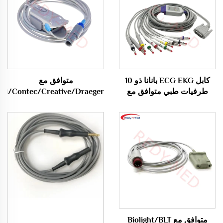
كابل ECG EKG بانانا ذو 10
متوافق مع
طرفيات طبي متوافق مع
ll/Contec/Creative/Draeger
Nihon Kohden مبيعات
Vista 120
ساخنة
Edan/Kontron/Sonolife/Venni
مستشعر Spo2 /Probe
Cable
متوافق مع Biolight/BLT