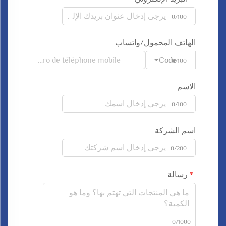
0/100
الهاتف المحمول/واتساب
Code
0/100
الاسم
0/100
اسم الشركة
0/200
رسالة
0/1000