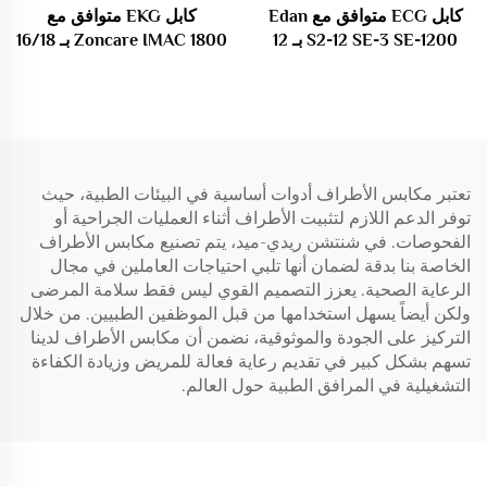
كابل ECG متوافق مع Edan
كابل EKG متوافق مع
S2-12 SE-3 SE-1200 بـ 12
Zoncare IMAC 1800 بـ 16/18
قيادة / 10 قيادة للأدوات
قيادة مع موصلات Banana4.0
الطبية الاستهلاكية
وفقًا لمعايير IEC/AHA 26
صناعات طبية استهلاكية
تعتبر مكابس الأطراف أدوات أساسية في البيئات الطبية، حيث
توفر الدعم اللازم لتثبيت الأطراف أثناء العمليات الجراحية أو
الفحوصات. في شنتشن ريدي-ميد، يتم تصنيع مكابس الأطراف
الخاصة بنا بدقة لضمان أنها تلبي احتياجات العاملين في مجال
الرعاية الصحية. يعزز التصميم القوي ليس فقط سلامة المرضى
ولكن أيضاً يسهل استخدامها من قبل الموظفين الطبيين. من خلال
التركيز على الجودة والموثوقية، نضمن أن مكابس الأطراف لدينا
تسهم بشكل كبير في تقديم رعاية فعالة للمريض وزيادة الكفاءة
التشغيلية في المرافق الطبية حول العالم.