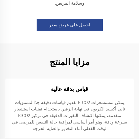
وسلامة المريض.
احصل على عرض سعر
مزايا المنتج
قياس بدقة عالية
يمكن لمستشعرات EtCO2 تقديم قياسات دقيقة جدًا لمستويات
ثاني أكسيد الكربون في نهاية الزفير. باستخدام تقنيات استشعار
متقدمة، يمكنها اكتشاف التغيرات الدقيقة في تركيز EtCO2
بسرعة ودقة، وهو أمر أساسي لمراقبة حالة التنفس للمرضى في
الوقت الفعلي أثناء التخدير والعناية الحرجة.