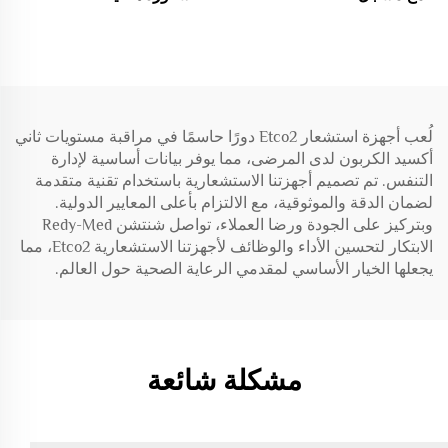
H600
TOCO مستشعر / Probe،
Probe دوبلر فوق صوتي
للجنين للمراة الحامل
لُعب أجهزة استشعار Etco2 دورًا حاسمًا في مراقبة مستويات ثاني
أكسيد الكربون لدى المرضى، مما يوفر بيانات أساسية لإدارة
التنفس. تم تصميم أجهزتنا الاستشعارية باستخدام تقنية متقدمة
لضمان الدقة والموثوقية، مع الالتزام بأعلى المعايير الدولية.
وبتركيز على الجودة ورضا العملاء، تواصل شنتشن Redy-Med
الابتكار لتحسين الأداء والوظائف لأجهزتنا الاستشعارية Etco2، مما
يجعلها الخيار الأساسي لمقدمي الرعاية الصحية حول العالم.
مشكلة شائعة