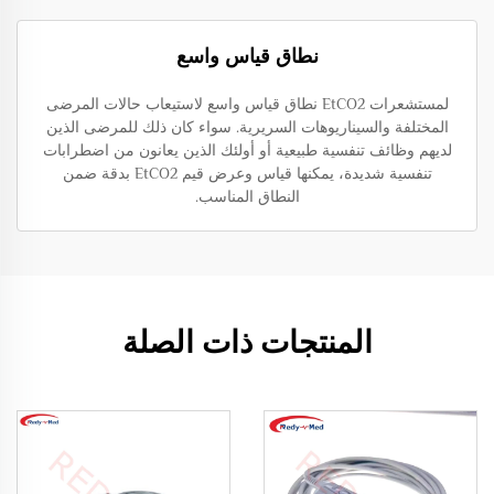
نطاق قياس واسع
لمستشعرات EtCO2 نطاق قياس واسع لاستيعاب حالات المرضى
المختلفة والسيناريوهات السريرية. سواء كان ذلك للمرضى الذين
لديهم وظائف تنفسية طبيعية أو أولئك الذين يعانون من اضطرابات
تنفسية شديدة، يمكنها قياس وعرض قيم EtCO2 بدقة ضمن
النطاق المناسب.
المنتجات ذات الصلة