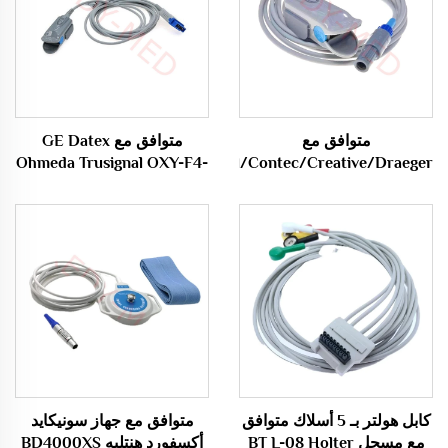
متوافق مع
متوافق مع GE Datex
Ohmeda Trusignal OXY-F4-
Mindray/Edan/Carewell/Contec/Creative/Draeger
Vista 120
GE مستشعر Spo2 /Probe
/Edan/Kontron/Sonolife/Venni
مستشعر Spo2 /Probe
Cable
كابل هولتر بـ 5 أسلاك متوافق
متوافق مع جهاز سونيكايد
مع مسجل BT L-08 Holter
أكسفورد هنتليه BD4000XS