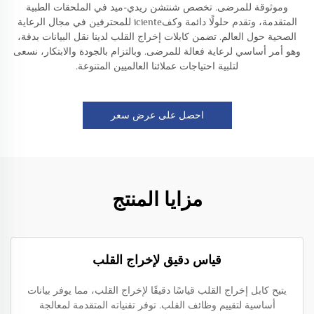
وموثوقة للمرضى. تخصص شنتشن ريدي-ميد في الملحقات الطبية
المتقدمة، وتقدم حلولًا دائمة وكفiciente للمحترفين في مجال الرعاية
الصحية حول العالم. تضمن كابلات إخراج القلب لدينا نقل البيانات بدقة،
وهو أمر أساسي لرعاية فعالة للمرضى. وبالتزام بالجودة والابتكار، نسعى
لتلبية احتياجات عملائنا العالميين المتنوعة.
احصل على عرض سعر
مزايا المنتج
قياس دقيق لإخراج القلب
يتيح كابل إخراج القلب قياسًا دقيقًا لإخراج القلب، مما يوفر بيانات
أساسية لتقييم وظائف القلب. توفر تقنياته المتقدمة لمعالجة