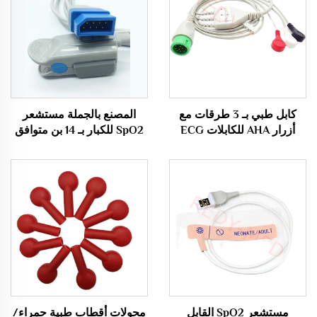
كابل طبي بـ 3 طرقات مع
المصنع بالجملة مستشعر
أزرار AHA للكابلات ECG
SpO2 للكبار بـ 14 بن متوافق
متوافق مع Comen8000E،
مع سلسلة BSM لشركة
Nihon Kohden
Star8000، Comen NC10
مستشعر SpO2 القابل
محولات أقطاب طبية حمراء/