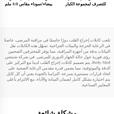
للتصرف لمجموعة الكبار
بيضاء/سوداء مقاس 4.0 ملم
والأطفال حديثي الولادة
للكابلات ECG/EKG
متوافق مع Masimo 10pin
تلعب كابلات إخراج القلب دورًا حاسمًا في مراقبة المرضى، خاصةً
في الرعاية الحرجة والبيئات الجراحية. تسهّل هذه الكابلات نقل
البيانات بدقة من أجهزة المراقبة، مما يوفر للمحترفين الصحيين
رؤى فورية حول حالة الجهاز الدوري للمرضى. في شركة شنتشن
Redy-Med، يتم تصميم كابلات إخراج القلب لدينا مع التركيز على
الدقة والموثوقية، مما يضمن قدرة مقدمي الرعاية الصحية على
اتخاذ قرارات مستنيرة بسرعة. التزامنا بالجودة يعني أن كل كابل
يتم اختباره بشكل كامل لضمان المتانة والأداء، مع الالتزام بأعلى
المعايير الصناعية.
مشكلة شائعة